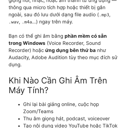
giọng nói, nhạc, hoặc âm thanh từ ứng dụng —
thông qua micro tích hợp hoặc thiết bị gắn
ngoài, sau đó lưu dưới dạng file audio (
,
.mp3
,
…) ngay trên máy.
.wav
.m4a
Bạn có thể ghi âm bằng
phần mềm có sẵn
trong Windows
(Voice Recorder, Sound
Recorder) hoặc
ứng dụng bên thứ ba
như
Audacity, Adobe Audition tùy theo mục đích sử
dụng.
Khi Nào Cần Ghi Âm Trên
Máy Tính?
Ghi lại bài giảng online, cuộc họp
Zoom/Teams
Thu âm giọng hát, podcast, voiceover
Tạo nội dung video YouTube hoặc TikTok