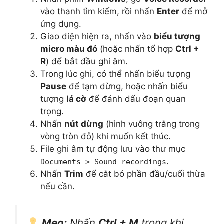
vào thanh tìm kiếm, rồi nhấn
Enter
để mở
ứng dụng.
Giao diện hiện ra, nhấn vào
biểu tượng
micro màu đỏ
(hoặc nhấn tổ hợp
Ctrl +
R
) để bắt đầu ghi âm.
Trong lúc ghi, có thể nhấn biểu tượng
Pause
để tạm dừng, hoặc nhấn biểu
tượng
lá cờ
để đánh dấu đoạn quan
trọng.
Nhấn
nút dừng
(hình vuông trắng trong
vòng tròn đỏ) khi muốn kết thúc.
File ghi âm tự động lưu vào thư mục
.
Documents > Sound recordings
Nhấn
Trim
để cắt bỏ phần đầu/cuối thừa
nếu cần.
Mẹo:
Nhấn
Ctrl + M
trong khi