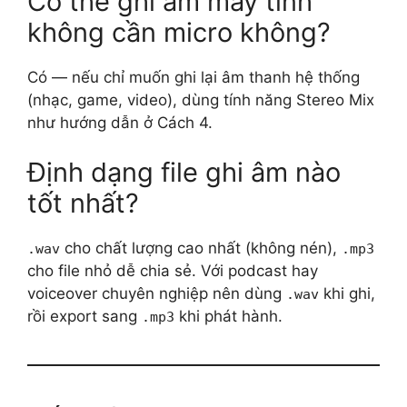
Có thể ghi âm máy tính
không cần micro không?
Có — nếu chỉ muốn ghi lại âm thanh hệ thống
(nhạc, game, video), dùng tính năng Stereo Mix
như hướng dẫn ở Cách 4.
Định dạng file ghi âm nào
tốt nhất?
cho chất lượng cao nhất (không nén),
.wav
.mp3
cho file nhỏ dễ chia sẻ. Với podcast hay
voiceover chuyên nghiệp nên dùng
khi ghi,
.wav
rồi export sang
khi phát hành.
.mp3