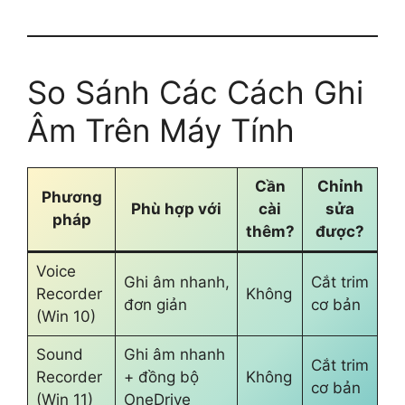
So Sánh Các Cách Ghi
Âm Trên Máy Tính
Cần
Chỉnh
Phương
Phù hợp với
cài
sửa
pháp
thêm?
được?
Voice
Ghi âm nhanh,
Cắt trim
Recorder
Không
đơn giản
cơ bản
(Win 10)
Sound
Ghi âm nhanh
Cắt trim
Recorder
+ đồng bộ
Không
cơ bản
(Win 11)
OneDrive