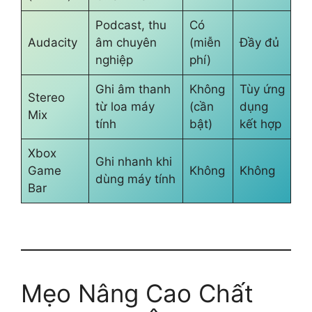
Podcast, thu
Có
Audacity
âm chuyên
(miễn
Đầy đủ
nghiệp
phí)
Ghi âm thanh
Không
Tùy ứng
Stereo
từ loa máy
(cần
dụng
Mix
tính
bật)
kết hợp
Xbox
Ghi nhanh khi
Game
Không
Không
dùng máy tính
Bar
Mẹo Nâng Cao Chất