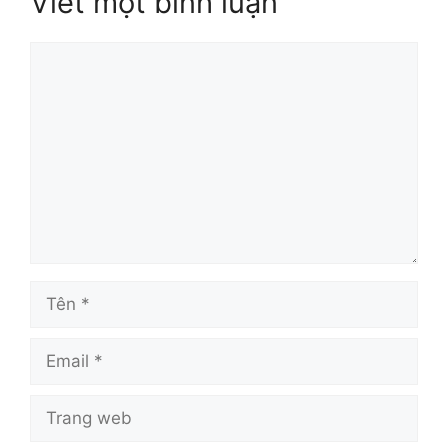
Viết một bình luận
Bình
luận
Tên
Email
Trang
web