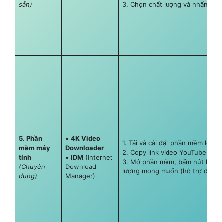
sẵn)
3. Chọn chất lượng và nhấn
Tải
5. Phần
•
4K Video
1. Tải và cài đặt phần mềm lên m
mềm máy
Downloader
2. Copy link video YouTube.
tính
•
IDM
(Internet
3. Mở phần mềm, bấm nút
Paste
(Chuyên
Download
lượng mong muốn (hỗ trợ đến 4K
dụng)
Manager)