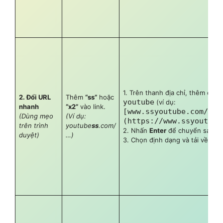
1. Trên thanh địa chỉ, thêm chữ
2. Đổi URL
Thêm
“ss”
hoặc
youtube
(ví dụ:
nhanh
“x2”
vào link.
[www.ssyoutube.com/wat
(Dùng mẹo
(Ví dụ:
(https://www.ssyoutube
trên trình
youtube
ss
.com/
2. Nhấn
Enter
để chuyển sang tr
duyệt)
…)
3. Chọn định dạng và tải về.