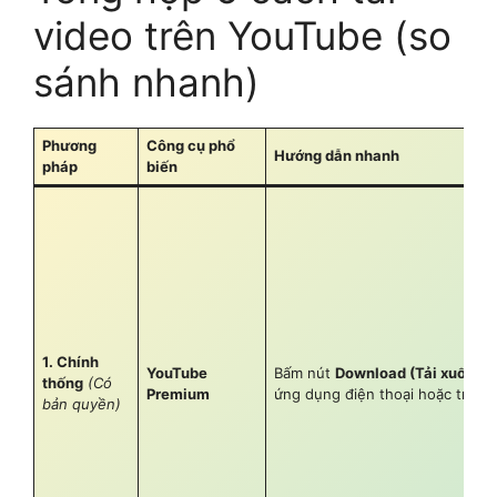
video trên YouTube (so
sánh nhanh)
Phương
Công cụ phổ
Hướng dẫn nhanh
pháp
biến
1. Chính
YouTube
Bấm nút
Download (Tải xuống)
n
thống
(Có
Premium
ứng dụng điện thoại hoặc trình 
bản quyền)