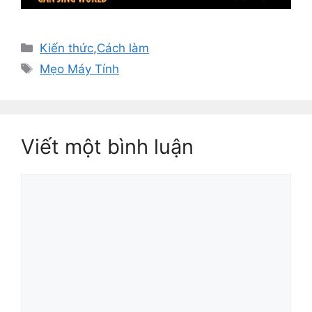
Danh
Kiến thức
,
Cách làm
mục
Thẻ
Mẹo Máy Tính
Viết một bình luận
Bình
luận