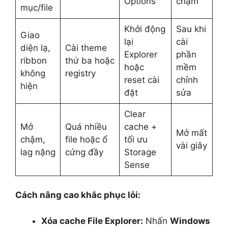
Options
chậm
mục/file
Khởi động
Sau khi
Giao
lại
cài
diện lạ,
Cài theme
Explorer
phần
ribbon
thứ ba hoặc
hoặc
mềm
không
registry
reset cài
chỉnh
hiện
đặt
sửa
Clear
Mở
Quá nhiều
cache +
Mở mất
chậm,
file hoặc ổ
tối ưu
vài giây
lag nặng
cứng đầy
Storage
Sense
Cách nâng cao khắc phục lỗi:
Xóa cache File Explorer:
Nhấn
Windows