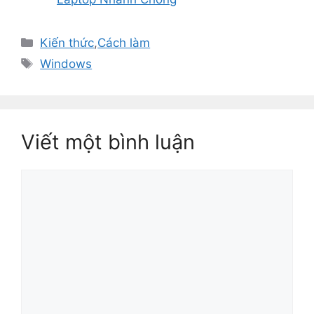
Danh
Kiến thức
,
Cách làm
mục
Thẻ
Windows
Viết một bình luận
Bình
luận