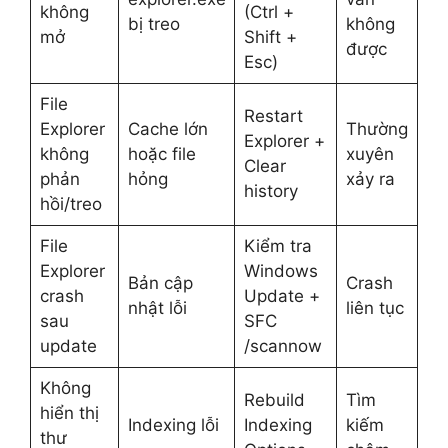
không
(Ctrl +
bị treo
không
mở
Shift +
được
Esc)
File
Restart
Explorer
Cache lớn
Thường
Explorer +
không
hoặc file
xuyên
Clear
phản
hỏng
xảy ra
history
hồi/treo
File
Kiểm tra
Explorer
Windows
Bản cập
Crash
crash
Update +
nhật lỗi
liên tục
sau
SFC
update
/scannow
Không
Rebuild
Tìm
hiển thị
Indexing lỗi
Indexing
kiếm
thư