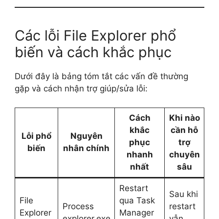
Các lỗi File Explorer phổ
biến và cách khắc phục
Dưới đây là bảng tóm tắt các vấn đề thường
gặp và cách nhận trợ giúp/sửa lỗi:
Cách
Khi nào
khắc
cần hỗ
Lỗi phổ
Nguyên
phục
trợ
biến
nhân chính
nhanh
chuyên
nhất
sâu
Restart
Sau khi
File
qua Task
Process
restart
Explorer
Manager
explorer.exe
vẫn