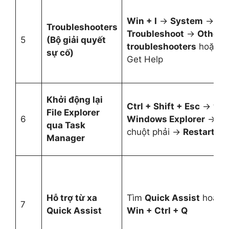
Win + I
→
System
→
Troubleshooters
Troubleshoot
→
Other
5
(Bộ giải quyết
troubleshooters
hoặc
sự cố)
Get Help
Khởi động lại
Ctrl + Shift + Esc
→ tìm
File Explorer
6
Windows Explorer
→
qua Task
chuột phải →
Restart
Manager
Hỗ trợ từ xa
Tìm
Quick Assist
hoặc
7
Quick Assist
Win + Ctrl + Q