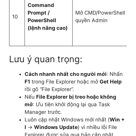
Command
Prompt /
Mở CMD/PowerShell với
10
PowerShell
quyền Admin
(lệnh nâng cao)
Lưu ý quan trọng:
Cách nhanh nhất cho người mới
: Nhấn
F1
trong File Explorer hoặc mở
Get Help
rồi gõ “File Explorer”.
Nếu
File Explorer bị treo hoặc không
mở
: Ưu tiên khởi động lại qua Task
Manager trước.
Luôn cập nhật Windows mới nhất (
Win +
I
→
Windows Update
) vì nhiều lỗi File
Explorer được sửa qua bản cập nhật.