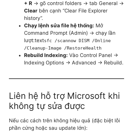
+ R
→ gõ control folders → tab General →
Clear
bên cạnh “Clear File Explorer
history”.
Chạy lệnh sửa file hệ thống:
Mở
Command Prompt (Admin) → chạy lần
lượt:text
sfc /scannow DISM /Online
/Cleanup-Image /RestoreHealth
Rebuild Indexing:
Vào Control Panel →
Indexing Options → Advanced → Rebuild.
Liên hệ hỗ trợ Microsoft khi
không tự sửa được
Nếu các cách trên không hiệu quả (đặc biệt lỗi
phần cứng hoặc sau update lớn):