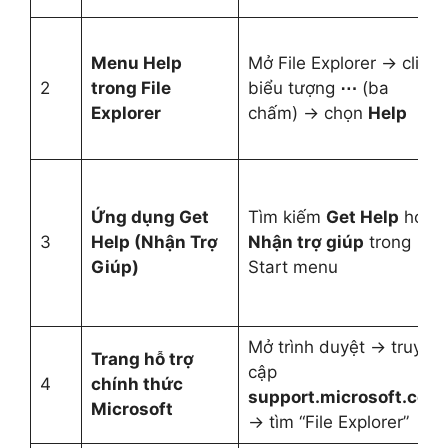
Menu Help
Mở File Explorer → click
2
trong File
biểu tượng
⋯
(ba
Explorer
chấm) → chọn
Help
Ứng dụng Get
Tìm kiếm
Get Help
hoặc
3
Help (Nhận Trợ
Nhận trợ giúp
trong
Giúp)
Start menu
Mở trình duyệt → truy
Trang hỗ trợ
cập
4
chính thức
support.microsoft.com
Microsoft
→ tìm “File Explorer”