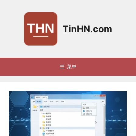
跳
至
内
容
TinHN.com
菜单