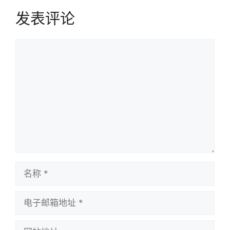
发表评论
评
论
名
称
电
子
邮
网