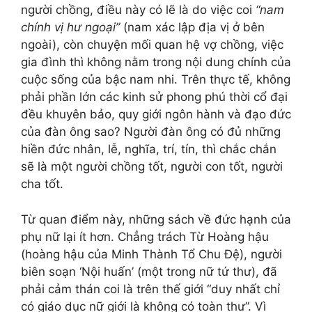
người chồng, điều này có lẽ là do việc coi
“nam
chính vị hư ngoại”
(nam xác lập địa vị ở bên
ngoài), còn chuyện mối quan hệ vợ chồng, việc
gia đình thì không nằm trong nội dung chính của
cuộc sống của bậc nam nhi. Trên thực tế, không
phải phần lớn các kinh sử phong phú thời cổ đại
đều khuyên bảo, quy giới ngôn hành và đạo đức
của đàn ông sao? Người đàn ông có đủ những
hiền đức nhân, lễ, nghĩa, trí, tín, thì chắc chắn
sẽ là một người chồng tốt, người con tốt, người
cha tốt.
Từ quan điểm này, những sách về đức hạnh của
phụ nữ lại ít hơn. Chẳng trách Từ Hoàng hậu
(hoàng hậu của Minh Thành Tổ Chu Đệ), người
biên soạn ‘Nội huấn’ (một trong nữ tứ thư), đã
phải cảm thán coi là trên thế giới “duy nhất chỉ
có giáo dục nữ giới là không có toàn thư”. Vì