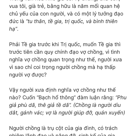
vua tôi, già trẻ, bằng hữu là năm mối quan hệ
chủ yếu của con người, và có một lý tưởng đạo
đức là
“tu thân, tề gia, trị quốc, và bình thiên
hạ”
.
Phải Tề gia trước khi Trị quốc, muốn Tề gia thì
trước tiên cần quy chính đạo vợ chồng, vì tình
nghĩa vợ chồng quan trọng như thế, người xưa
vì sao chỉ coi trọng người chồng mà hạ thấp
người vợ được?
Vậy người xưa định nghĩa vợ chồng như thế
nào? Cuốn “Bạch hổ thông” đàm luận rằng:
“
Phu
giả phù dã, thê giả tề dã”
. (Chồng là người dìu
dắt, gánh vác; vợ là người giúp đỡ, quán xuyến)
Người chồng là trụ cột của gia đình, có trách
nhiệm lãnh đạo và nâng đỡ, sinh kế của gia