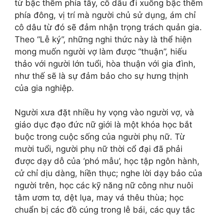
từ bậc thềm phía tây, cô dâu đi xuống bậc thềm
phía đông, vị trí mà người chủ sử dụng, ám chỉ
cô dâu từ đó sẽ đảm nhận trọng trách quản gia.
Theo “Lễ ký”, những nghi thức này là thể hiện
mong muốn người vợ làm được “thuận”, hiếu
thảo với người lớn tuổi, hòa thuận với gia đình,
như thế sẽ là sự đảm bảo cho sự hưng thịnh
của gia nghiệp.
Người xưa đặt nhiều hy vọng vào người vợ, và
giáo dục đạo đức nữ giới là một khóa học bắt
buộc trong cuộc sống của người phụ nữ. Từ
mười tuổi, người phụ nữ thời cổ đại đã phải
được dạy dỗ của ‘phó mẫu’, học tập ngôn hành,
cử chỉ dịu dàng, hiền thục; nghe lời dạy bảo của
người trên, học các kỹ năng nữ công như nuôi
tằm ươm tơ, dệt lụa, may vá thêu thùa; học
chuẩn bị các đồ cúng trong lễ bái, các quy tắc