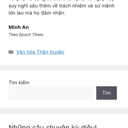
suy nghĩ sâu thêm về trách nhiệm và sứ mệnh
lớn lao mà họ đảm nhận.
Minh An
Theo Epoch Times
Danh
Văn hóa Thần truyền
mục
Tìm kiếm
Tìm
Những câu chuyện kỳ diệu!