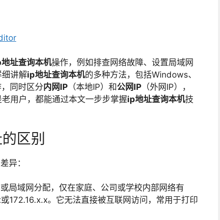
itor
ip地址查询本机
操作，例如排查网络故障、设置局域网
详细讲解
ip地址查询本机
的多种方法，包括Windows、
操作，同时区分
内网IP
（本地IP）和
公网IP
（外网IP），
是老用户，都能通过本文一步步掌握
ip地址查询本机
技
地址的区别
的差异：
器或局域网分配，仅在家庭、公司或学校内部网络有
.x.x或172.16.x.x。它无法直接被互联网访问，常用于打印