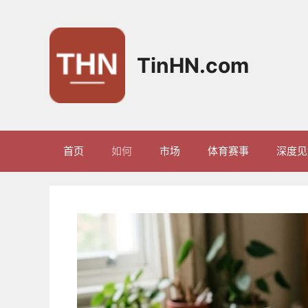
跳
至
内
容
TinHN.com
首页
如何
市场
体育赛事
深度见