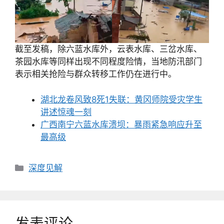
截至发稿，除六蓝水库外，云表水库、三岔水库、
茶园水库等同样出现不同程度险情，当地防汛部门
表示相关抢险与群众转移工作仍在进行中。
湖北龙卷风致8死1失联：黄冈师院受灾学生
讲述惊魂一刻
广西南宁六蓝水库溃坝：暴雨紧急响应升至
最高级
分
深度见解
类
发表评论