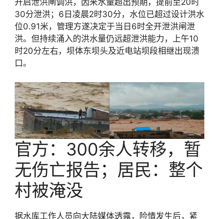
开启泄洪闸调洪，因来水量超出预期，提前至20时
30分泄洪；6日凌晨2时30分，水位已超过设计洪水
位0.91米，管理方遂决定于当日6时全开泄洪闸泄
洪。但持续涌入的洪水量仍远超泄洪能力，上午10
时20分左右，坝体东坝头及近电站坝段相继出现溃
口。
官方：300余人转移，暂
无伤亡报告；居民：整个
村被淹没
据水库工作人员向大陆媒体透露，险情发生后，紧