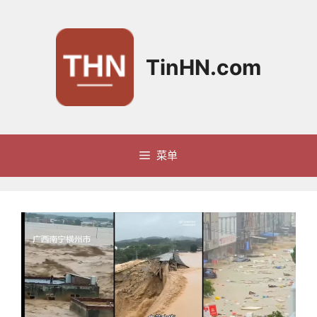
跳
至
内
容
TinHN.com
菜单