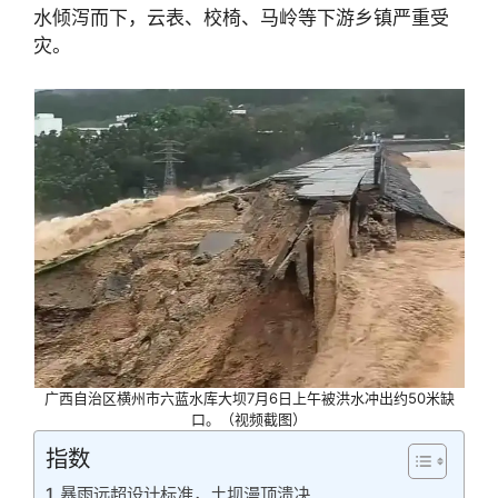
水倾泻而下，云表、校椅、马岭等下游乡镇严重受
灾。
广西自治区横州市六蓝水库大坝7月6日上午被洪水冲出约50米缺
口。（视频截图）
指数
暴雨远超设计标准，土坝漫顶溃决