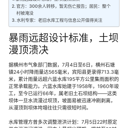
官方：300余人转移，暂无伤亡报告；居民：整个
村被淹没
水利专家：老旧水库工程与信息公开值得关注
暴雨远超设计标准，土坝
漫顶溃决
据横州市气象部门数据，7月4日至6日，横州石塘
镇24小时降雨量达565毫米，宾阳县更录得713.3毫
米，累计雨量远超六蓝水库195平方公里集雨面积的
正常承载能力。六蓝水库始建于1958年，1960年竣
工，至今已运行66年，属老旧土石坝结构——这类
坝体一旦水流漫过坝顶，坡面易被迅速冲刷剥离，
从漫顶到坝体垮塌往往只需很短时间。
水库管理方曾多次调整泄洪计划：7月5日22时原定