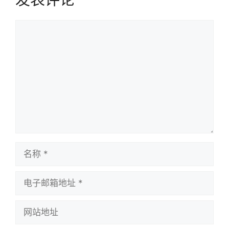
评
论
名
称
电
子
邮
网
箱
站
地