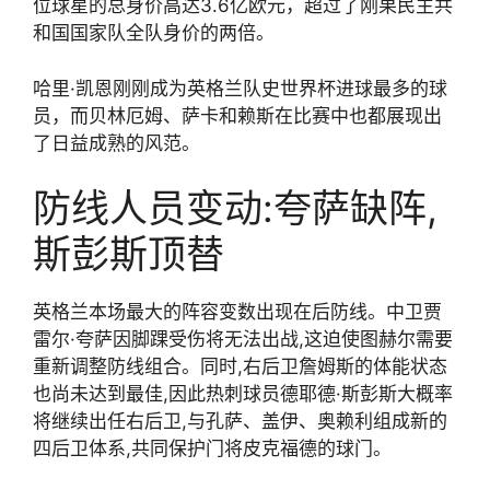
位球星的总身价高达3.6亿欧元，超过了刚果民主共
和国国家队全队身价的两倍。
哈里·凯恩刚刚成为英格兰队史世界杯进球最多的球
员，而贝林厄姆、萨卡和赖斯在比赛中也都展现出
了日益成熟的风范。
防线人员变动:夸萨缺阵,
斯彭斯顶替
英格兰本场最大的阵容变数出现在后防线。中卫贾
雷尔·夸萨因脚踝受伤将无法出战,这迫使图赫尔需要
重新调整防线组合。同时,右后卫詹姆斯的体能状态
也尚未达到最佳,因此热刺球员德耶德·斯彭斯大概率
将继续出任右后卫,与孔萨、盖伊、奥赖利组成新的
四后卫体系,共同保护门将皮克福德的球门。