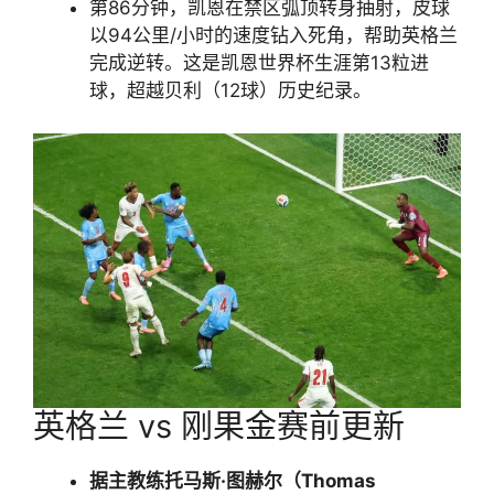
第86分钟，凯恩在禁区弧顶转身抽射，皮球
以94公里/小时的速度钻入死角，帮助英格兰
完成逆转。这是凯恩世界杯生涯第13粒进
球，超越贝利（12球）历史纪录。
英格兰 vs 刚果金赛前更新
据主教练托马斯·图赫尔（Thomas