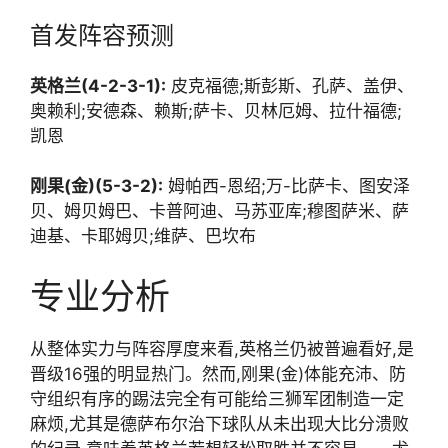
首发阵容预测
英格兰(4-2-3-1):
皮克福德;斯彭斯、孔萨、盖伊、
奥赖利;安德森、赖斯;萨卡、贝林厄姆、拉什福德;
凯恩
刚果(金)(5-3-2):
姆帕西-恩绍;万-比萨卡、图安泽
贝、姆贝姆巴、卡普阿迪、马苏亚库;穆图萨米、萨
迪基、卡耶姆贝;维萨、巴坎布
专业分析
从整体实力与阵容厚度来看,英格兰仍被普遍看好,是
晋级16强的明显热门。然而,刚果(金)体能充沛、防
守组织有序的踢法完全有可能给三狮军团制造一定
麻烦,尤其是德萨布尔治下球队从未出现大比分溃败