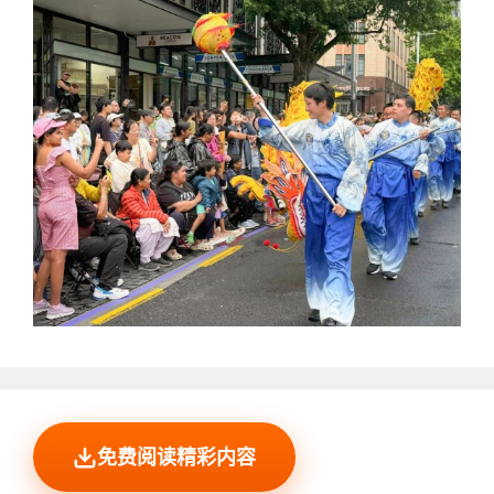
免费阅读精彩内容