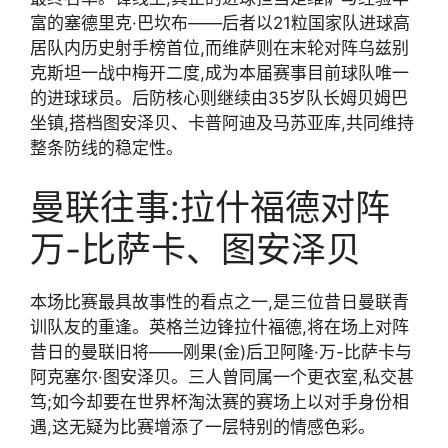
富的塞德里克·巴坎布——后者以21粒国家队进球高
居队内历史射手榜首位,而维萨则在末轮对阵乌兹别
克斯坦一战中梅开二度,成为本届赛事目前球队唯一
的进球球员。后防核心则继续由35岁队长姆贝姆巴
坐镇,搭档图安泽贝、卡普阿迪及马苏亚库,共同维持
整条防线的稳定性。
曼联往事:拉什福德对阵
万-比萨卡、图安泽贝
本场比赛最具故事性的看点之一,是三位昔日曼联青
训队友的重逢。英格兰边锋拉什福德,将在场上对阵
昔日的曼联旧将——刚果(金)后卫阿隆·万-比萨卡与
阿克塞尔·图安泽贝。三人曾同属一个更衣室,私交甚
笃;如今却要在世界杯淘汰赛的赛场上以对手身份相
遇,这无疑为比赛增添了一层特别的情感色彩。