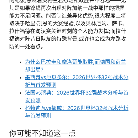
的纪录,意味着英格兰若想轻松取胜并不容易——尤
其是如果锋线再次出现对阵加纳一战中那样的把握
能力不足问题。能否制造差异化优势,很大程度上将
取决于哈里·凯恩的大赛经验,以及贝林厄姆、萨卡、
拉什福德在淘汰赛关键时刻的个人能力发挥;而拉什
福德对阵昔日队友的特殊背景,或许也会成为左路攻
防的一处看点。
为什么巴拉圭和摩洛哥能取胜,而德国和荷兰
却出局?
墨西哥vs厄瓜多尔：2026世界杯32强战术分
析与首发预测
法国vs瑞典：2026世界杯32强战术分析与首
发预测
科特迪瓦vs挪威：2026世界杯32强战术分析
与首发预测
你可能不知道这一点