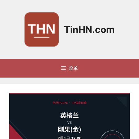
跳
至
内
容
TinHN.com
菜单