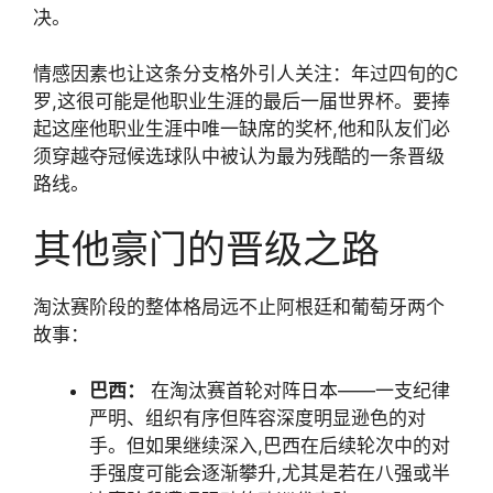
决。
情感因素也让这条分支格外引人关注：年过四旬的C
罗,这很可能是他职业生涯的最后一届世界杯。要捧
起这座他职业生涯中唯一缺席的奖杯,他和队友们必
须穿越夺冠候选球队中被认为最为残酷的一条晋级
路线。
其他豪门的晋级之路
淘汰赛阶段的整体格局远不止阿根廷和葡萄牙两个
故事：
巴西：
在淘汰赛首轮对阵日本——一支纪律
严明、组织有序但阵容深度明显逊色的对
手。但如果继续深入,巴西在后续轮次中的对
手强度可能会逐渐攀升,尤其是若在八强或半