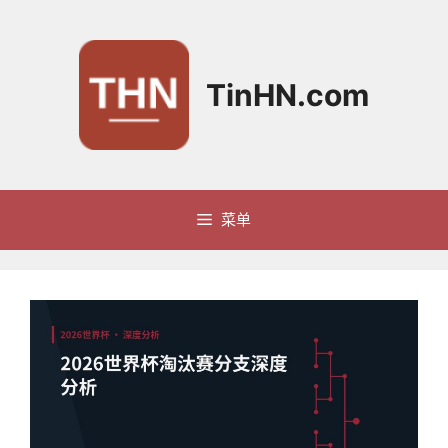
跳
至
内
容
TinHN.com
菜单