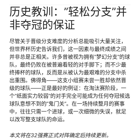
历史教训：”轻松分支”并
非夺冠的保证
尽管关于晋级分支难度的分析总能吸引大量关注，
但世界杯历史告诉我们，这一因素与最终成绩之间
并非总是正相关。许多曾被视为拥有”梦幻分支”的球
队，最终仍败在被普遍看轻的对手脚下；而不少最
终捧杯的球队，反而是从被认为最艰难的分支中杀
出重围。佛得角——这支小组赛未尝一胜却依然晋
级的球队——正是最好的例证：在淘汰赛阶段，一
个”纸面实力较弱”的对手完全可能成为任何夺冠候选
球队意想不到的”鬼门关”。在一场持续整月的赛事
中，往往只需一个进球，或一次细微的失误，就足
以改写整支球队的命运。
本文将在32强赛正式对阵确定后持续更新。