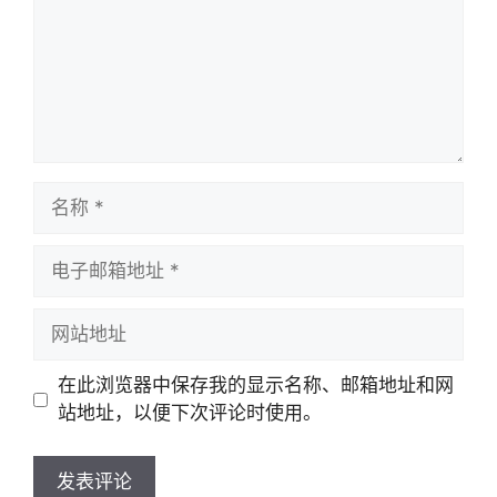
名
称
电
子
邮
网
箱
站
地
地
在此浏览器中保存我的显示名称、邮箱地址和网
址
址
站地址，以便下次评论时使用。