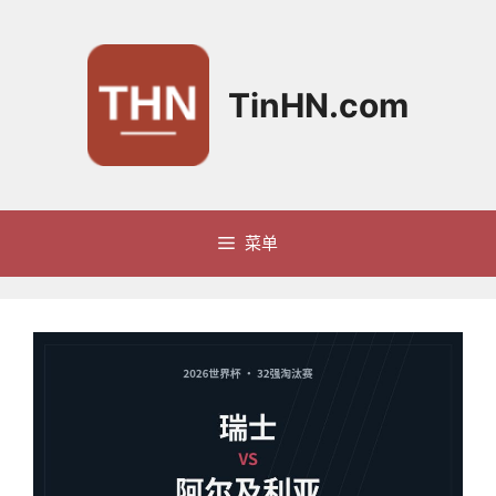
跳
至
内
容
TinHN.com
菜单