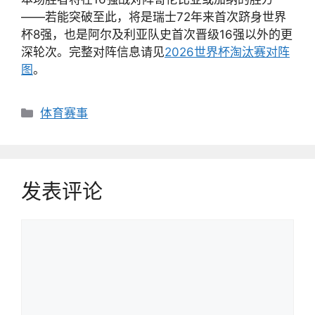
——若能突破至此，将是瑞士72年来首次跻身世界
杯8强，也是阿尔及利亚队史首次晋级16强以外的更
深轮次。完整对阵信息请见
2026世界杯淘汰赛对阵
图
。
分
体育赛事
类
发表评论
评
论