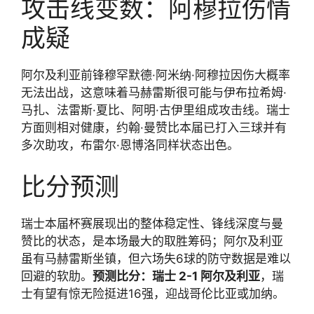
攻击线变数：阿穆拉伤情
成疑
阿尔及利亚前锋穆罕默德·阿米纳·阿穆拉因伤大概率
无法出战，这意味着马赫雷斯很可能与伊布拉希姆·
马扎、法雷斯·夏比、阿明·古伊里组成攻击线。瑞士
方面则相对健康，约翰·曼赞比本届已打入三球并有
多次助攻，布雷尔·恩博洛同样状态出色。
比分预测
瑞士本届杯赛展现出的整体稳定性、锋线深度与曼
赞比的状态，是本场最大的取胜筹码；阿尔及利亚
虽有马赫雷斯坐镇，但六场失6球的防守数据是难以
回避的软肋。
预测比分：瑞士 2-1 阿尔及利亚
，瑞
士有望有惊无险挺进16强，迎战哥伦比亚或加纳。