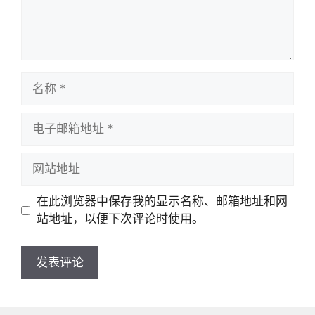
名
称
电
子
邮
网
箱
站
地
地
在此浏览器中保存我的显示名称、邮箱地址和网
址
址
站地址，以便下次评论时使用。