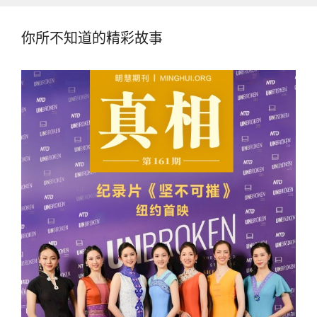
你所不知道的精彩故事