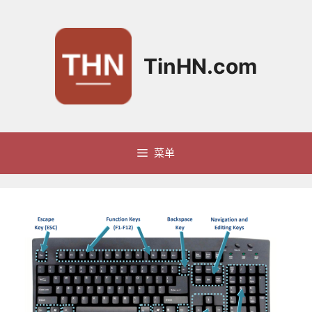
跳
至
内
容
TinHN.com
菜单