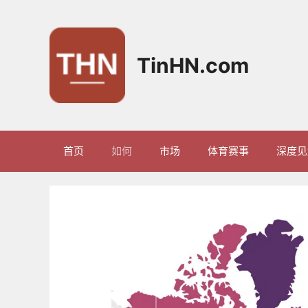
跳
至
内
容
TinHN.com
首页
如何
市场
体育赛事
深度见