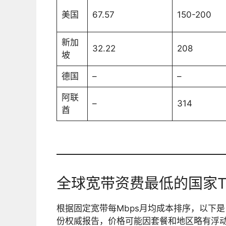
美国
67.57
150-200
新加
32.22
208
坡
德国
–
–
阿联
–
314
酋
全球宽带资费最低的国家Top
根据固定宽带每Mbps月均成本排序，以下
份权威报告，价格可能因套餐和地区略有浮