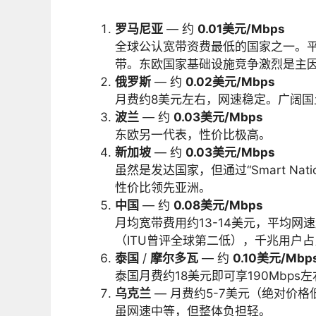
罗马尼亚
— 约
0.01美元/Mbps
全球公认宽带资费最低的国家之一。平均月
带。东欧国家基础设施竞争激烈是主
俄罗斯
— 约
0.02美元/Mbps
月费约8美元左右，网速稳定。广阔
波兰
— 约
0.03美元/Mbps
东欧另一代表，性价比极高。
新加坡
— 约
0.03美元/Mbps
虽然是发达国家，但通过“Smart N
性价比领先亚洲。
中国
— 约
0.08美元/Mbps
月均宽带费用约13-14美元，平均网
（ITU曾评全球第二低），千兆用户
泰国
/
摩尔多瓦
— 约
0.10美元/Mbp
泰国月费约18美元即可享190Mbps
乌克兰
— 月费约5-7美元（绝对价格
虽网速中等，但整体负担轻。