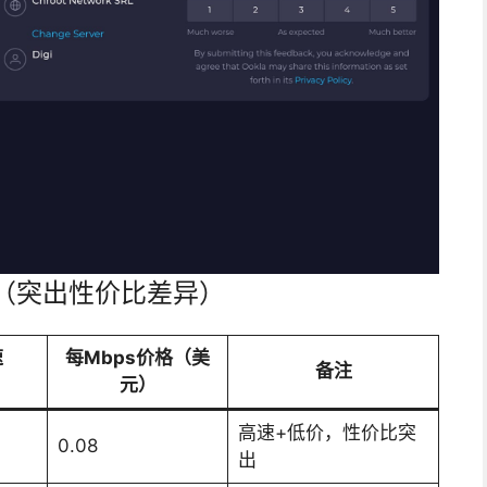
（突出性价比差异）
速
每Mbps价格（美
备注
）
元）
高速+低价，性价比突
0.08
出