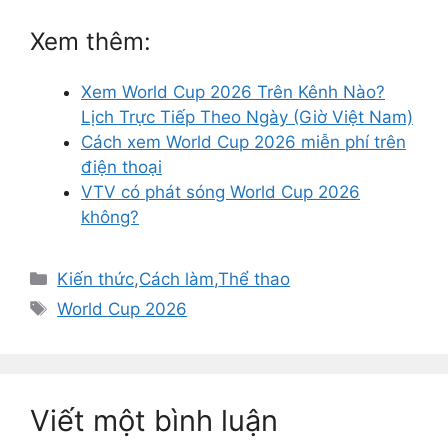
Xem thêm:
Xem World Cup 2026 Trên Kênh Nào?
Lịch Trực Tiếp Theo Ngày (Giờ Việt Nam)
Cách xem World Cup 2026 miễn phí trên
điện thoại
VTV có phát sóng World Cup 2026
không?
Danh
Kiến thức
,
Cách làm
,
Thể thao
mục
Thẻ
World Cup 2026
Viết một bình luận