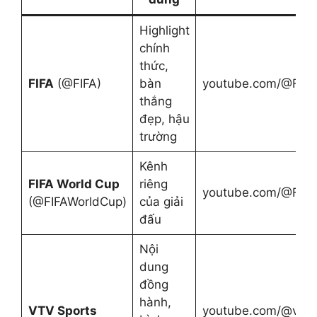
Highlight
chính
thức,
FIFA
(@FIFA)
bàn
youtube.com/@FIFA
thắng
đẹp, hậu
trường
Kênh
FIFA World Cup
riêng
youtube.com/@FIFA
(@FIFAWorldCup)
của giải
đấu
Nội
dung
đồng
hành,
VTV Sports
youtube.com/@vtvs