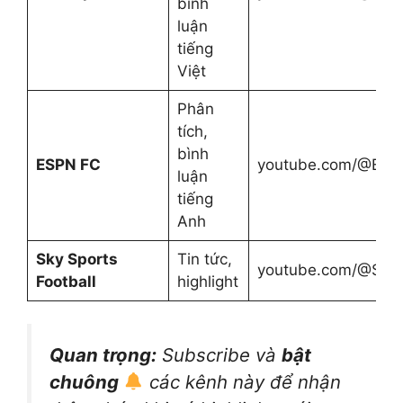
bình
luận
tiếng
Việt
Phân
tích,
bình
ESPN FC
youtube.com/@ES
luận
tiếng
Anh
Sky Sports
Tin tức,
youtube.com/@SkyS
Football
highlight
Quan trọng:
Subscribe và
bật
chuông
các kênh này để nhận