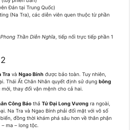
 (tùy phiên bản)
yên Đán tại Trung Quốc)
ting (Na Tra), các diễn viên quen thuộc từ phần
g
Phong Thần Diễn Nghĩa
, tiếp nối trực tiếp phần 1
 2
 Tra
và
Ngao Bính
được bảo toàn. Tuy nhiên,
ại. Thái Ất Chân Nhân quyết định sử dụng
bông
 mới, thay đổi vận mệnh cho cả hai.
hân Công Báo
thả
Tứ Đại Long Vương
ra ngoài,
ại. Na Tra và Ngao Bính phải đối mặt với vô số
n biển, đồng thời khám phá sâu hơn về thân phận
 – ma – long tộc.