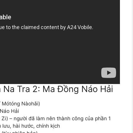
m Na Tra 2: Ma Đồng Náo Hải
Mótóng Nàohǎi)
 Náo Hải
o Zi) – người đã làm nên thành công của phần 1
 lưu, hài hước, chính kịch