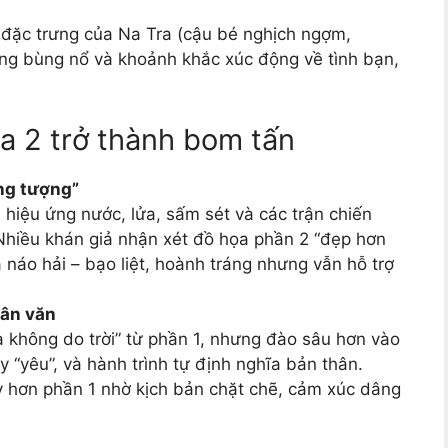
 đặc trưng của Na Tra (cậu bé nghịch ngợm,
ng bùng nổ và khoảnh khắc xúc động về tình bạn,
ra 2 trở thành bom tấn
ng tượng”
 hiệu ứng nước, lửa, sấm sét và các trận chiến
. Nhiều khán giả nhận xét đồ họa phần 2 “đẹp hơn
 náo hải – bạo liệt, hoành tráng nhưng vẫn hỗ trợ
hân văn
a không do trời” từ phần 1, nhưng đào sâu hơn vào
y “yêu”, và hành trình tự định nghĩa bản thân.
y hơn phần 1 nhờ kịch bản chặt chẽ, cảm xúc dâng