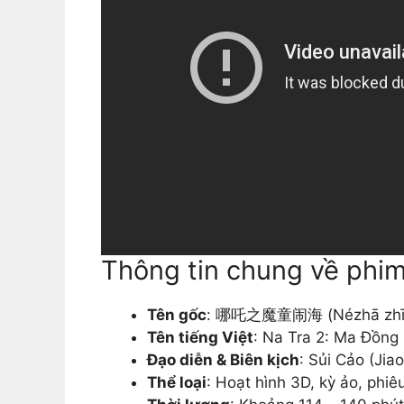
Thông tin chung về phi
Tên gốc
: 哪吒之魔童闹海 (Nézhā zhī 
Tên tiếng Việt
: Na Tra 2: Ma Đồng
Đạo diễn & Biên kịch
: Sủi Cảo (Jia
Thể loại
: Hoạt hình 3D, kỳ ảo, phiêu