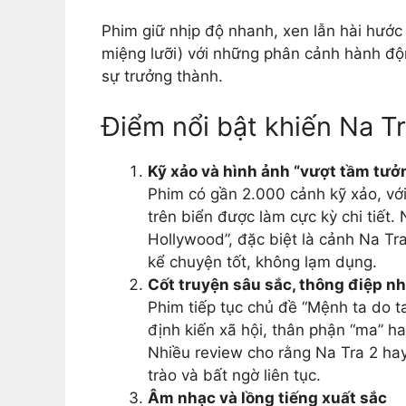
Phim giữ nhịp độ nhanh, xen lẫn hài hước
miệng lưỡi) với những phân cảnh hành độ
sự trưởng thành.
Điểm nổi bật khiến Na T
Kỹ xảo và hình ảnh “vượt tầm tưở
Phim có gần 2.000 cảnh kỹ xảo, với
trên biển được làm cực kỳ chi tiết
Hollywood”, đặc biệt là cảnh Na Tra
kể chuyện tốt, không lạm dụng.
Cốt truyện sâu sắc, thông điệp n
Phim tiếp tục chủ đề “Mệnh ta do t
định kiến xã hội, thân phận “ma” ha
Nhiều review cho rằng Na Tra 2 ha
trào và bất ngờ liên tục.
Âm nhạc và lồng tiếng xuất sắc