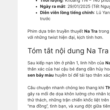
Thời lượng
: Khoảng 114 – 140 phút
Ngày ra mắt
: 29/01/2025 (Tết Ngu
Diễn viên lồng tiếng chính
: Lü Yan
trước
Phim dựa trên truyền thuyết
Na Tra
tron
với những twist hiện đại, kịch tính hơn.
Tóm tắt nội dung Na Tra
Sau kiếp nạn lớn ở phần 1, linh hồn của
Na
thân xác của hai cậu bé đang dần hủy ho
sen bảy màu
huyền bí để tái tạo thân xác
Câu chuyện nhanh chóng leo thang khi
T
gây ra mối đe dọa khôn lường cho nhân lo
thử thách, những trận chiến khốc liệt trê
“ma đồng”, tình bạn, và xung đột giữa tiên