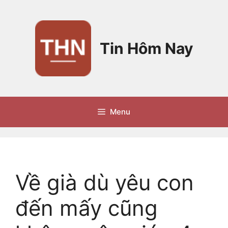
Chuyển
đến
nội
dung
Tin Hôm Nay
Menu
Về già dù yêu con
đến mấy cũng