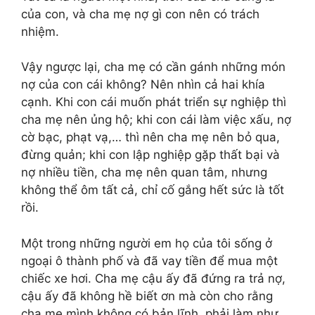
của con, và cha mẹ nợ gì con nên có trách
nhiệm.
Vậy ngược lại, cha mẹ có cần gánh những món
nợ của con cái không? Nên nhìn cả hai khía
cạnh. Khi con cái muốn phát triển sự nghiệp thì
cha mẹ nên ủng hộ; khi con cái làm việc xấu, nợ
cờ bạc, phạt vạ,… thì nên cha mẹ nên bỏ qua,
đừng quản; khi con lập nghiệp gặp thất bại và
nợ nhiều tiền, cha mẹ nên quan tâm, nhưng
không thể ôm tất cả, chỉ cố gắng hết sức là tốt
rồi.
Một trong những người em họ của tôi sống ở
ngoại ô thành phố và đã vay tiền để mua một
chiếc xe hơi. Cha mẹ cậu ấy đã đứng ra trả nợ,
cậu ấy đã không hề biết ơn mà còn cho rằng
cha mẹ mình không có bản lĩnh, phải làm như