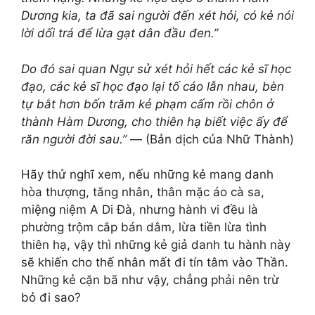
Dương kia, ta đã sai người đến xét hỏi, có kẻ nói
lời dối trá để lừa gạt dân đầu đen.”
Do đó sai quan Ngự sử xét hỏi hết các kẻ sĩ học
đạo, các kẻ sĩ học đạo lại tố cáo lẫn nhau, bèn
tự bắt hơn bốn trăm kẻ phạm cấm rồi chôn ở
thành Hàm Dương, cho thiên hạ biết việc ấy để
răn người đời sau.”
— (Bản dịch của Nhữ Thành)
Hãy thử nghĩ xem, nếu những kẻ mang danh
hòa thượng, tăng nhân, thân mặc áo cà sa,
miệng niệm A Di Đà, nhưng hành vi đều là
phường trộm cắp bán dâm, lừa tiền lừa tình
thiên hạ, vậy thì những kẻ giả danh tu hành này
sẽ khiến cho thế nhân mất đi tín tâm vào Thần.
Những kẻ cặn bã như vậy, chẳng phải nên trừ
bỏ đi sao?