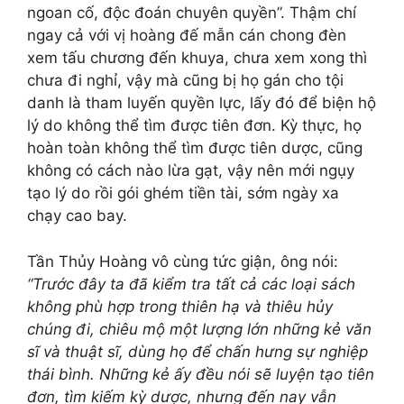
ngoan cố, độc đoán chuyên quyền”. Thậm chí
ngay cả với vị hoàng đế mẫn cán chong đèn
xem tấu chương đến khuya, chưa xem xong thì
chưa đi nghỉ, vậy mà cũng bị họ gán cho tội
danh là tham luyến quyền lực, lấy đó để biện hộ
lý do không thể tìm được tiên đơn. Kỳ thực, họ
hoàn toàn không thể tìm được tiên dược, cũng
không có cách nào lừa gạt, vậy nên mới ngụy
tạo lý do rồi gói ghém tiền tài, sớm ngày xa
chạy cao bay.
Tần Thủy Hoàng vô cùng tức giận, ông nói:
“Trước đây ta đã kiểm tra tất cả các loại sách
không phù hợp trong thiên hạ và thiêu hủy
chúng đi, chiêu mộ một lượng lớn những kẻ văn
sĩ và thuật sĩ, dùng họ để chấn hưng sự nghiệp
thái bình. Những kẻ ấy đều nói sẽ luyện tạo tiên
đơn, tìm kiếm kỳ dược, nhưng đến nay vẫn