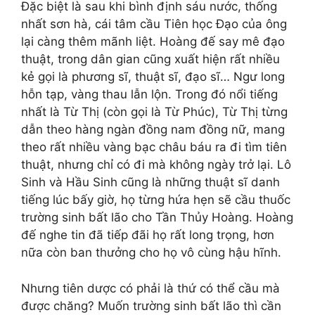
Đặc biệt là sau khi bình định sáu nước, thống
nhất sơn hà, cái tâm cầu Tiên học Đạo của ông
lại càng thêm mãnh liệt. Hoàng đế say mê đạo
thuật, trong dân gian cũng xuất hiện rất nhiều
kẻ gọi là phương sĩ, thuật sĩ, đạo sĩ… Ngư long
hỗn tạp, vàng thau lẫn lộn. Trong đó nổi tiếng
nhất là Từ Thị (còn gọi là Từ Phúc), Từ Thị từng
dẫn theo hàng ngàn đồng nam đồng nữ, mang
theo rất nhiều vàng bạc châu báu ra đi tìm tiên
thuật, nhưng chỉ có đi mà không ngày trở lại. Lô
Sinh và Hầu Sinh cũng là những thuật sĩ danh
tiếng lúc bấy giờ, họ từng hứa hẹn sẽ cầu thuốc
trường sinh bất lão cho Tần Thủy Hoàng. Hoàng
đế nghe tin đã tiếp đãi họ rất long trọng, hơn
nữa còn ban thưởng cho họ vô cùng hậu hĩnh.
Nhưng tiên dược có phải là thứ có thể cầu mà
được chăng? Muốn trường sinh bất lão thì cần