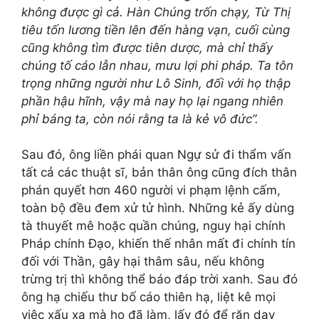
không được gì cả. Hàn Chúng trốn chạy, Từ Thị
tiêu tốn lương tiền lên đến hàng vạn, cuối cùng
cũng không tìm được tiên dược, mà chỉ thấy
chúng tố cáo lẫn nhau, mưu lợi phi pháp. Ta tôn
trọng những người như Lô Sinh, đối với họ thập
phần hậu hĩnh, vậy mà nay họ lại ngang nhiên
phỉ báng ta, còn nói rằng ta là kẻ vô đức”.
Sau đó, ông liền phái quan Ngự sử đi thẩm vấn
tất cả các thuật sĩ, bản thân ông cũng đích thân
phán quyết hơn 460 người vi phạm lệnh cấm,
toàn bộ đều đem xử tử hình. Những kẻ ấy dùng
tà thuyết mê hoặc quần chúng, nguy hại chính
Pháp chính Đạo, khiến thế nhân mất đi chính tín
đối với Thần, gây hại thâm sâu, nếu không
trừng trị thì không thể báo đáp trời xanh. Sau đó
ông hạ chiếu thư bố cáo thiên hạ, liệt kê mọi
việc xấu xa mà họ đã làm, lấy đó để răn dạy