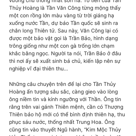
vương chủ thống nhất sơn hà. Tổ tiên của Tần
Thủy Hoàng là Tần Văn Công từng mộng thấy
một con rồng lớn màu vàng từ trời giáng hạ
xuống nước Tần, dự báo Tần quốc sẽ sinh ra
chân long Thiên tử. Sau này, Văn Công lại có
được một bảo vật gọi là Trần Bảo, hình dạng
trông giống như một con gà trống lớn chạm
khắc bằng ngọc. Người ta nói, Trần Bảo ở đâu
thì nơi ấy sẽ xuất sinh bá chủ, kiến lập nên sự
nghiệp vĩ đại thiên thu…
Những câu chuyện trên để lại cho Tần Thủy
Hoàng ấn tượng sâu sắc, càng gieo vào lòng
ông niềm tin và kính ngưỡng với Thần. Ông tin
rằng trên vai gánh Thiên mệnh, cần có Thượng
Thiên bảo hộ mới có thể bình định thiên hạ, thu
phục sáu nước, thống nhất Trung Hoa. Ông
cũng tin vào thuyết Ngũ hành, “Kim Mộc Thủy