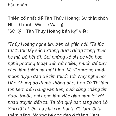
hậu nhân.
Thiên cổ nhất đế Tần Thủy Hoàng: Sự thật chôn
Nho. (Tranh: Winnie Wang)
“Sử Ký – Tần Thủy Hoàng bản kỷ” viết:
“Thủy Hoàng nghe tin, bèn cả giận nói: “Ta lúc
trước thu lấy sách không được dùng trong thiên
hạ mà bỏ hết đi. Gọi những kẻ sĩ học văn học
nghề phương thuật đến rất nhiều, muốn để bày
cách làm thiên hạ thái bình. Kẻ sĩ phương thuật
muốn luyện đan để tìm thuốc tốt. Nay nghe nói
Hàn Chung bỏ đi mà không báo, bọn Từ Thị làm
tốn kém đến hàng vạn tiền, cuối cùng chẳng tìm
được thuốc, chỉ nghe làm việc gian ham lợi với
nhau truyền đến ta. Ta tôn quý ban tặng bọn Lô
Sinh rất nhiều, nay lại che bai ta để làm lỗi ta
thêm nặng. Những kẻ học đạo ở thành Hàm