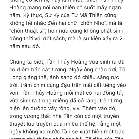
Hoàng mang nỗi oan thiên cổ suốt mấy ngàn
năm. Kỳ thực, Sử Ký của Tư Mã Thiên cũng
không hề nhắc đến hai chữ “chôn Nho”, mà là
“chôn thuật sĩ”, hơn nữa cũng không phát sinh
đồng thời với đốt sách, mà là sự kiện xảy ra 2
năm sau đó.
Chúng ta biết, Tần Thủy Hoàng vừa sinh ra đã
có điềm báo cát tường: Ngày ông chào đời, Tổ
Long giáng thế, ánh sáng đỏ chiếu sáng rực
trời, trăm chim cùng đậu trên mái cất tiếng véo
von. Tần Thủy Hoàng mỗi mắt có hai đồng tử,
vừa sinh ra trong miệng đã có răng, trên lưng
hiện lên đường vảy rồng, v.v. Thêm vào đó,
trong vương thất nhà Tần còn có một truyền
thuyết lưu truyền qua nhiều thế hệ, rằng một
ngày không xa nước Tần sẽ xuất hiện một bậc