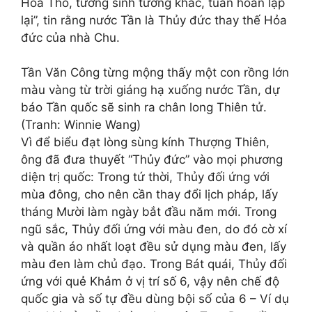
Hỏa Thổ, tương sinh tương khắc, tuần hoàn lặp
lại”, tin rằng nước Tần là Thủy đức thay thế Hỏa
đức của nhà Chu.
Tần Văn Công từng mộng thấy một con rồng lớn
màu vàng từ trời giáng hạ xuống nước Tần, dự
báo Tần quốc sẽ sinh ra chân long Thiên tử.
(Tranh: Winnie Wang)
Vì để biểu đạt lòng sùng kính Thượng Thiên,
ông đã đưa thuyết “Thủy đức” vào mọi phương
diện trị quốc: Trong tứ thời, Thủy đối ứng với
mùa đông, cho nên cần thay đổi lịch pháp, lấy
tháng Mười làm ngày bắt đầu năm mới. Trong
ngũ sắc, Thủy đối ứng với màu đen, do đó cờ xí
và quần áo nhất loạt đều sử dụng màu đen, lấy
màu đen làm chủ đạo. Trong Bát quái, Thủy đối
ứng với quẻ Khảm ở vị trí số 6, vậy nên chế độ
quốc gia và số tự đều dùng bội số của 6 – Ví dụ