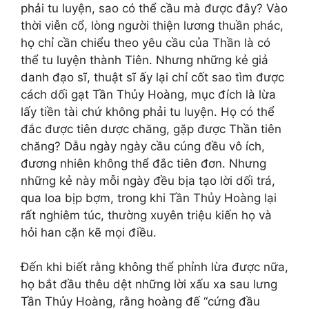
phải tu luyện, sao có thể cầu mà được đây? Vào
thời viễn cổ, lòng người thiện lương thuần phác,
họ chỉ cần chiểu theo yêu cầu của Thần là có
thể tu luyện thành Tiên. Nhưng những kẻ giả
danh đạo sĩ, thuật sĩ ấy lại chỉ cốt sao tìm được
cách dối gạt Tần Thủy Hoàng, mục đích là lừa
lấy tiền tài chứ không phải tu luyện. Họ có thể
đắc được tiên dược chăng, gặp được Thần tiên
chăng? Dẫu ngày ngày cầu cúng đều vô ích,
đương nhiên không thể đắc tiên đơn. Nhưng
những kẻ này mỗi ngày đều bịa tạo lời dối trá,
qua loa bịp bợm, trong khi Tần Thủy Hoàng lại
rất nghiêm túc, thường xuyên triệu kiến họ và
hỏi han cặn kẽ mọi điều.
Đến khi biết rằng không thể phỉnh lừa được nữa,
họ bắt đầu thêu dệt những lời xấu xa sau lưng
Tần Thủy Hoàng, rằng hoàng đế “cứng đầu