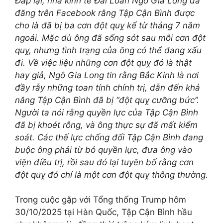
Đáp lại, nhà kinh tế Đài Loan Ngô Gia Long đã
đăng trên Facebook rằng Tập Cận Bình được
cho là đã bị ba cơn đột quỵ kể từ tháng 7 năm
ngoái. Mặc dù ông đã sống sót sau mỗi cơn đột
quỵ, nhưng tình trạng của ông có thể đang xấu
đi. Về việc liệu những cơn đột quỵ đó là thật
hay giả, Ngô Gia Long tin rằng Bắc Kinh là nơi
đầy rẫy những toan tính chính trị, dẫn đến khả
năng Tập Cận Bình đã bị “đột quỵ cưỡng bức”.
Người ta nói rằng quyền lực của Tập Cận Bình
đã bị khoét rỗng, và ông thực sự đã mất kiểm
soát. Các thế lực chống đối Tập Cận Bình đang
buộc ông phải từ bỏ quyền lực, đưa ông vào
viện điều trị, rồi sau đó lại tuyên bố rằng cơn
đột quỵ đó chỉ là một cơn đột quỵ thông thường.
Trong cuộc gặp với Tổng thống Trump hôm
30/10/2025 tại Hàn Quốc, Tập Cận Bình hầu