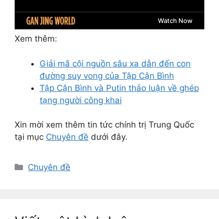
Xem thêm:
Giải mã cội nguồn sâu xa dẫn đến con
đường suy vong của Tập Cận Bình
Tập Cận Bình và Putin thảo luận về ghép
tạng người công khai
Xin mời xem thêm tin tức chính trị Trung Quốc
tại mục
Chuyên đề
dưới đây.
Danh
Chuyên đề
mục