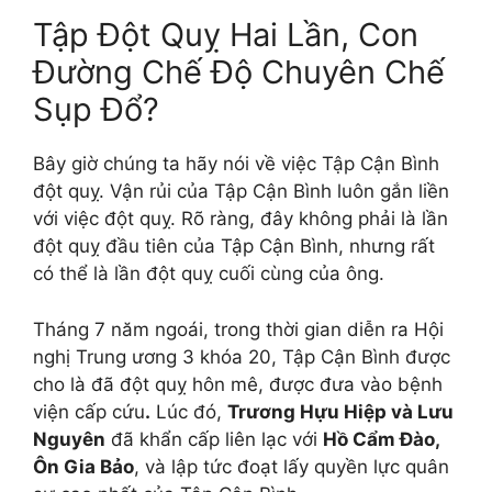
Tập Đột Quỵ Hai Lần, Con
Đường Chế Độ Chuyên Chế
Sụp Đổ?
Bây giờ chúng ta hãy nói về việc Tập Cận Bình
đột quỵ. Vận rủi của Tập Cận Bình luôn gắn liền
với việc đột quỵ. Rõ ràng, đây không phải là lần
đột quỵ đầu tiên của Tập Cận Bình, nhưng rất
có thể là lần đột quỵ cuối cùng của ông.
Tháng 7 năm ngoái, trong thời gian diễn ra Hội
nghị Trung ương 3 khóa 20, Tập Cận Bình được
cho là đã đột quỵ hôn mê, được đưa vào bệnh
viện cấp cứu
.
Lúc đó,
Trương Hựu Hiệp và Lưu
Nguyên
đã khẩn cấp liên lạc với
Hồ Cẩm Đào,
Ôn Gia Bảo
, và lập tức đoạt lấy quyền lực quân