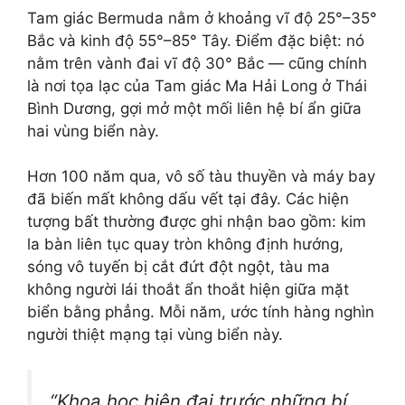
Tam giác Bermuda nằm ở khoảng vĩ độ 25°–35°
Bắc và kinh độ 55°–85° Tây. Điểm đặc biệt: nó
nằm trên vành đai vĩ độ 30° Bắc — cũng chính
là nơi tọa lạc của Tam giác Ma Hải Long ở Thái
Bình Dương, gợi mở một mối liên hệ bí ẩn giữa
hai vùng biển này.
Hơn 100 năm qua, vô số tàu thuyền và máy bay
đã biến mất không dấu vết tại đây. Các hiện
tượng bất thường được ghi nhận bao gồm: kim
la bàn liên tục quay tròn không định hướng,
sóng vô tuyến bị cắt đứt đột ngột, tàu ma
không người lái thoắt ẩn thoắt hiện giữa mặt
biển bằng phẳng. Mỗi năm, ước tính hàng nghìn
người thiệt mạng tại vùng biển này.
“Khoa học hiện đại trước những bí