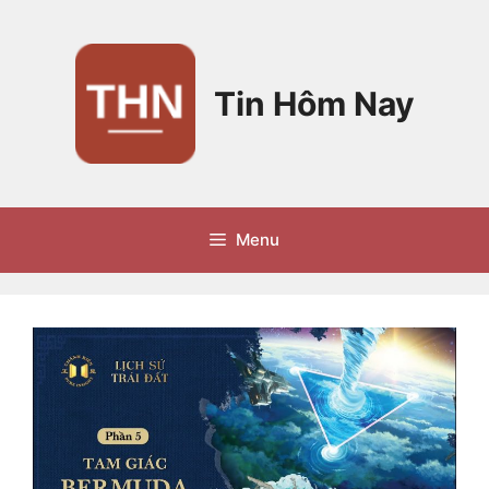
Chuyển
đến
nội
dung
Tin Hôm Nay
Menu