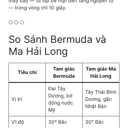
máy bay — từ lớp bề mặt đến tầng nguyên tử
— trong vòng chỉ 10 giây.
⬡ ⬡ ⬡
So Sánh Bermuda và
Ma Hải Long
Tam giác
Tam giác Ma
Tiêu chí
Bermuda
Hải Long
Đại Tây
Tây Thái Bình
Dương, bờ
Vị trí
Dương, gần
đông nước
Nhật Bản
Mỹ
Vĩ độ
30° Bắc
30° Bắc