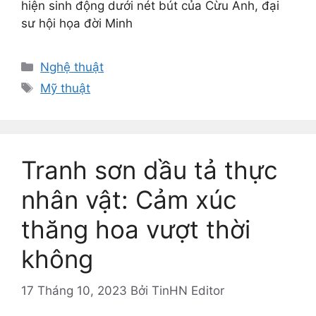
hiện sinh động dưới nét bút của Cừu Anh, đại
sư hội họa đời Minh
Danh
Nghệ thuật
mục
Thẻ
Mỹ thuật
Tranh sơn dầu tả thực
nhân vật: Cảm xúc
thăng hoa vượt thời
không
17 Tháng 10, 2023
Bởi
TinHN Editor