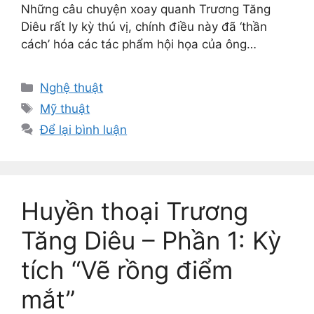
Những câu chuyện xoay quanh Trương Tăng
Diêu rất ly kỳ thú vị, chính điều này đã ‘thần
cách’ hóa các tác phẩm hội họa của ông…
Danh
Nghệ thuật
mục
Thẻ
Mỹ thuật
Để lại bình luận
Huyền thoại Trương
Tăng Diêu – Phần 1: Kỳ
tích “Vẽ rồng điểm
mắt”