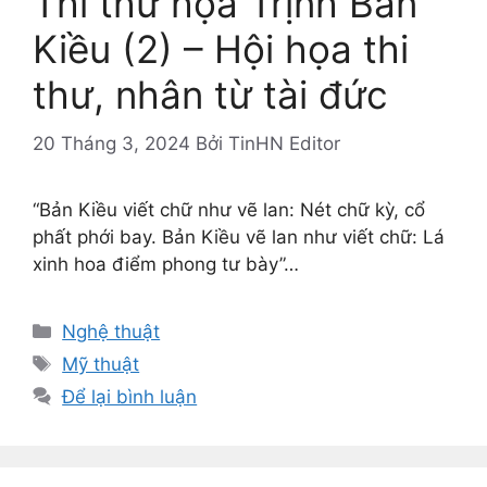
Thi thư họa Trịnh Bản
Kiều (2) – Hội họa thi
thư, nhân từ tài đức
20 Tháng 3, 2024
Bởi
TinHN Editor
“Bản Kiều viết chữ như vẽ lan: Nét chữ kỳ, cổ
phất phới bay. Bản Kiều vẽ lan như viết chữ: Lá
xinh hoa điểm phong tư bày”…
Danh
Nghệ thuật
mục
Thẻ
Mỹ thuật
Để lại bình luận