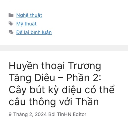
Danh
Nghệ thuật
mục
Thẻ
Mỹ thuật
Để lại bình luận
Huyền thoại Trương
Tăng Diêu – Phần 2:
Cây bút kỳ diệu có thể
câu thông với Thần
9 Tháng 2, 2024
Bởi
TinHN Editor