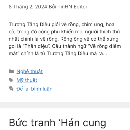
8 Tháng 2, 2024
Bởi
TinHN Editor
Trương Tăng Diêu giỏi vẽ rồng, chim ưng, hoa
cỏ, trong đó công phu khiến mọi người thích thú
nhất chính là vẽ rồng. Rồng ông vẽ có thể xứng
gọi là “Thần diệu”. Câu thành ngữ “Vẽ rồng điểm
mắt” chính là từ Trương Tăng Diêu mà ra…
Danh
Nghệ thuật
mục
Thẻ
Mỹ thuật
Để lại bình luận
Bức tranh ‘Hán cung