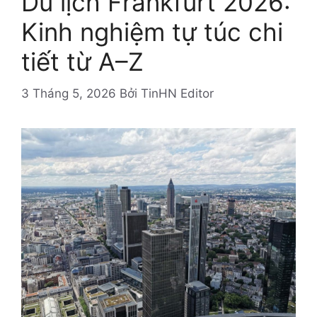
Du lịch Frankfurt 2026:
Kinh nghiệm tự túc chi
tiết từ A–Z
3 Tháng 5, 2026
Bởi
TinHN Editor