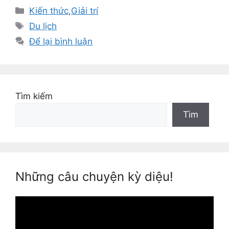
Danh
Kiến thức
,
Giải trí
mục
Thẻ
Du lịch
Để lại bình luận
Tìm kiếm
Tìm
Những câu chuyện kỳ diệu!