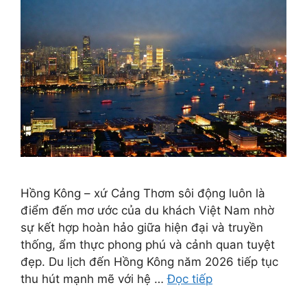
Hồng Kông – xứ Cảng Thơm sôi động luôn là
điểm đến mơ ước của du khách Việt Nam nhờ
sự kết hợp hoàn hảo giữa hiện đại và truyền
thống, ẩm thực phong phú và cảnh quan tuyệt
đẹp. Du lịch đến Hồng Kông năm 2026 tiếp tục
thu hút mạnh mẽ với hệ …
Đọc tiếp