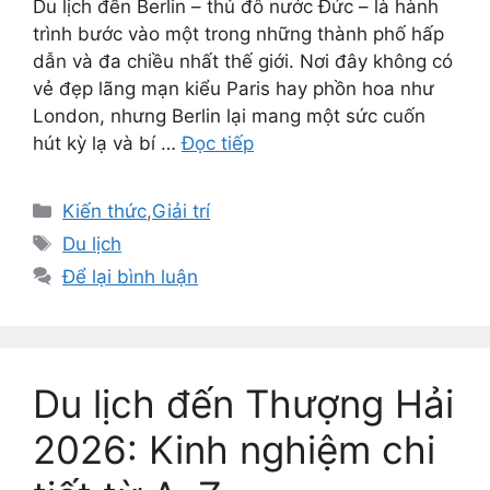
Du lịch đến Berlin – thủ đô nước Đức – là hành
trình bước vào một trong những thành phố hấp
dẫn và đa chiều nhất thế giới. Nơi đây không có
vẻ đẹp lãng mạn kiểu Paris hay phồn hoa như
London, nhưng Berlin lại mang một sức cuốn
hút kỳ lạ và bí …
Đọc tiếp
Danh
Kiến thức
,
Giải trí
mục
Thẻ
Du lịch
Để lại bình luận
Du lịch đến Thượng Hải
2026: Kinh nghiệm chi