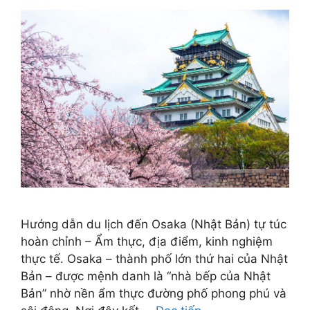
Hướng dẫn du lịch đến Osaka (Nhật Bản) tự túc
hoàn chỉnh – Ẩm thực, địa điểm, kinh nghiệm
thực tế. Osaka – thành phố lớn thứ hai của Nhật
Bản – được mệnh danh là “nhà bếp của Nhật
Bản” nhờ nền ẩm thực đường phố phong phú và