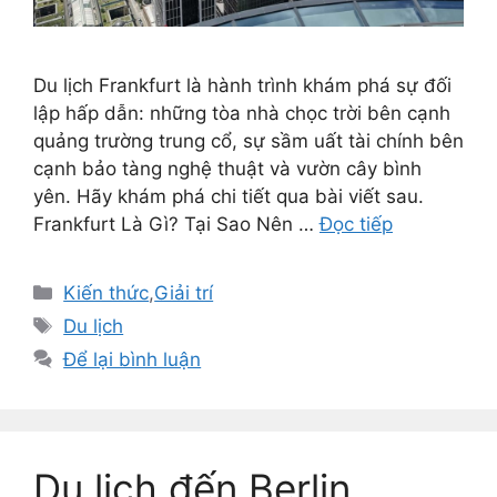
Du lịch Frankfurt là hành trình khám phá sự đối
lập hấp dẫn: những tòa nhà chọc trời bên cạnh
quảng trường trung cổ, sự sầm uất tài chính bên
cạnh bảo tàng nghệ thuật và vườn cây bình
yên. Hãy khám phá chi tiết qua bài viết sau.
Frankfurt Là Gì? Tại Sao Nên …
Đọc tiếp
Danh
Kiến thức
,
Giải trí
mục
Thẻ
Du lịch
Để lại bình luận
Du lịch đến Berlin