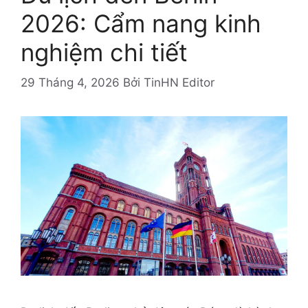
2026: Cẩm nang kinh
nghiệm chi tiết
29 Tháng 4, 2026
Bởi
TinHN Editor