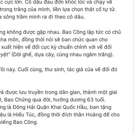
hục cực lớn. Cô dâu đau đớn khóc lóc và chạy về
ong trắng của mình, liền lựa chọn thắt cổ tự tử.
ra sông trầm mình ra đi theo cô dâu.
hồng không được gặp nhau. Bao Công lập tức có chủ
nha môn, đồng thời nói sẽ ban chức quan cho
xuất hiện vế đối cực kỳ chuẩn chỉnh với vế đối
yệt”
(Dời ghế, dựa cây, cùng nhau ngắm trăng).
i này. Cuối cùng, thư sinh, tác giả của vế đối đó
à được lưu truyền trong dân gian, thành một giai
, Bao Chửng qua đời, hưởng dương 63 tuổi.
g là Đông Hải Quận Khai Quốc Hầu, ban tặng
ệu là Hiếu Túc, đồng thời đích thân Hoàng đế cho
 viếng Bao Công.