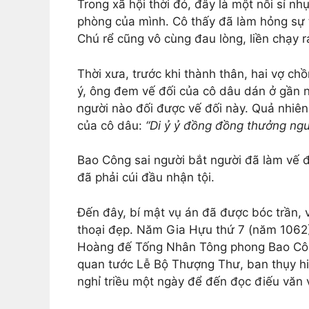
Trong xã hội thời đó, đây là một nỗi sỉ n
phòng của mình. Cô thấy đã làm hỏng sự tr
Chú rể cũng vô cùng đau lòng, liền chạy 
Thời xưa, trước khi thành thân, hai vợ c
ý, ông đem vế đối của cô dâu dán ở gần 
người nào đối được vế đối này. Quả nhiên 
của cô dâu:
“Di ỷ ỷ đồng đồng thưởng ngu
Bao Công sai người bắt người đã làm vế đồ
đã phải cúi đầu nhận tội.
Đến đây, bí mật vụ án đã được bóc trần, v
thoại đẹp. Năm Gia Hựu thứ 7 (năm 1062)
Hoàng đế Tống Nhân Tông phong Bao Côn
quan tước Lễ Bộ Thượng Thư, ban thụy hi
nghỉ triều một ngày để đến đọc điếu văn