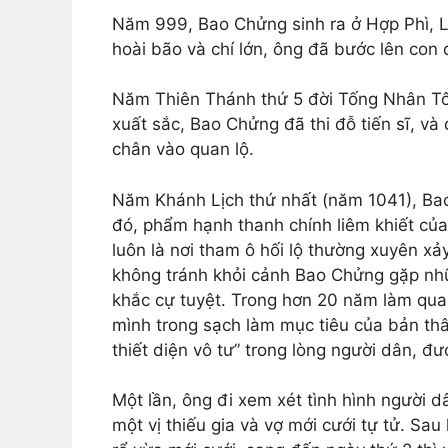
Năm 999, Bao Chửng sinh ra ở Hợp Phì, L
hoài bão và chí lớn, ông đã bước lên con
Năm Thiên Thánh thứ 5 đời Tống Nhân Tôn
xuất sắc, Bao Chửng đã thi đỗ tiến sĩ, v
chân vào quan lộ.
Năm Khánh Lịch thứ nhất (năm 1041), Ba
đó, phẩm hạnh thanh chính liêm khiết của 
luôn là nơi tham ô hối lộ thường xuyên xả
không tránh khỏi cảnh Bao Chửng gặp nhữ
khắc cự tuyệt. Trong hơn 20 năm làm quan
mình trong sạch làm mục tiêu của bản thâ
thiết diện vô tư” trong lòng người dân, đư
Một lần, ông đi xem xét tình hình người dâ
một vị thiếu gia và vợ mới cưới tự tử. Sau