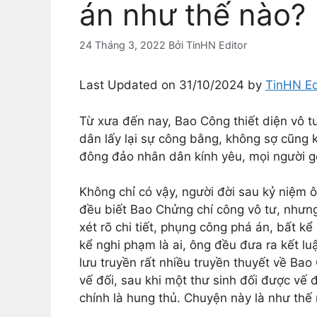
án như thế nào?
24 Tháng 3, 2022
Bởi
TinHN Editor
Last Updated on 31/10/2024 by
TinHN Ed
Từ xưa đến nay, Bao Công thiết diện vô tư,
dân lấy lại sự công bằng, không sợ cũng
đông đảo nhân dân kính yêu, mọi người g
Không chỉ có vậy, người đời sau kỷ niệm 
đều biết Bao Chửng chí công vô tư, nhưn
xét rõ chi tiết, phụng công phá án, bất kể
kể nghi phạm là ai, ông đều đưa ra kết lu
lưu truyền rất nhiều truyền thuyết về Ba
vế đối, sau khi một thư sinh đối được vế 
chính là hung thủ. Chuyện này là như thế