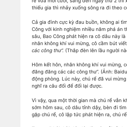
rể vừa mới cưới, sang đến ngày thứ 2 thì 
thiếu gia thì nhảy xuống sông ra đi theo 
Cả gia đình cực kỳ đau buồn, không ai tìm
Công với kinh nghiệm nhiều năm phá án th
sâu, Bao Công phát hiện ra cô dâu này là
nhân không khí vui mừng, cô cầm bút viết 
các công thư”.
(Thắp đèn lên lầu người nà
Hôm kết hôn, nhân không khí vui mừng, cô
đăng đăng các các công thư”. (Ảnh: Baidu
động phòng. Lúc này, chú rể đã vui mừng 
nghĩ ra câu đối để đối lại được.
Vì vậy, qua một thời gian mà chú rể vẫn
sớm hôm sau, cô dâu tỉnh dậy, bèn đi tìm
gặp chú rể, cô lập tức phát hiện ra, chú 