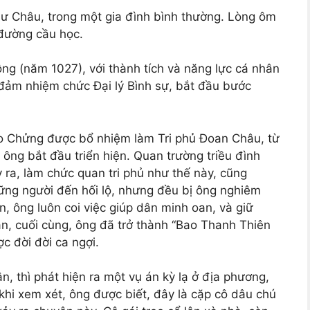
ư Châu, trong một gia đình bình thường. Lòng ôm
 đường cầu học.
g (năm 1027), với thành tích và năng lực cá nhân
à đảm nhiệm chức Đại lý Bình sự, bắt đầu bước
o Chửng được bổ nhiệm làm Tri phủ Đoan Châu, từ
ông bắt đầu triển hiện. Quan trường triều đình
y ra, làm chức quan tri phủ như thế này, cũng
ng người đến hối lộ, nhưng đều bị ông nghiêm
, ông luôn coi việc giúp dân minh oan, và giữ
n, cuối cùng, ông đã trở thành “Bao Thanh Thiên
ợc đời đời ca ngợi.
n, thì phát hiện ra một vụ án kỳ lạ ở địa phương,
 khi xem xét, ông được biết, đây là cặp cô dâu chú