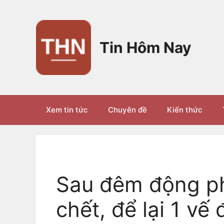
Chuyển
đến
nội
dung
Tin Hôm Nay
Xem tin tức
Chuyên đề
Kiến thức
Sau đêm động ph
chết, để lại 1 vế