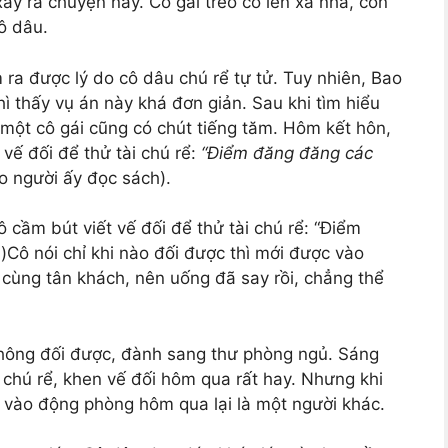
xảy ra chuyện này. Cô gái treo cổ lên xà nhà, còn
cô dâu.
 ra được lý do cô dâu chú rể tự tử. Tuy nhiên, Bao
ì thấy vụ án này khá đơn giản. Sau khi tìm hiểu
 một cô gái cũng có chút tiếng tăm. Hôm kết hôn,
vế đối để thử tài chú rể:
“Điểm đăng đăng các
o người ấy đọc sách).
 cầm bút viết vế đối để thử tài chú rể: “Điểm
)
Cô nói chỉ khi nào đối được thì mới được vào
cùng tân khách, nên uống đã say rồi, chẳng thể
 không đối được, đành sang thư phòng ngủ. Sáng
 chú rể, khen vế đối hôm qua rất hay. Nhưng khi
rể vào động phòng hôm qua lại là một người khác.