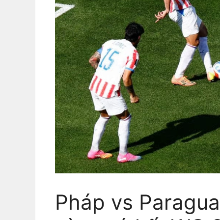
Pháp vs Paragua