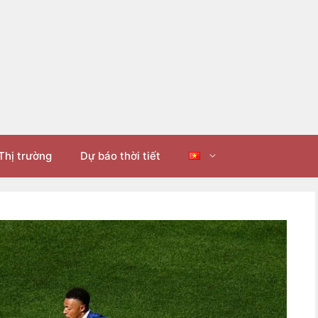
Thị trường
Dự báo thời tiết