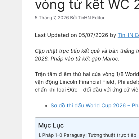
vòng tứ kết WC 
5 Tháng 7, 2026
Bởi
TinHN Editor
Last Updated on 05/07/2026 by
TinHN Ed
Cập nhật trực tiếp kết quả và bàn thắng 
2026. Pháp vào tứ kết gặp Maroc.
Trận tâm điểm thứ hai của vòng 1/8 Wor
vận động Lincoln Financial Field, Philade
chấn khi loại Đức – đối đầu với ứng cử vi
Sơ đồ thi đấu World Cup 2026 – Ph
Mục Lục
Pháp 1-0 Paraguay: Tường thuật trực tiếp