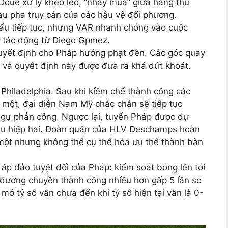
Doue xử lý khéo léo, “nhảy múa” giữa hàng thủ
au pha truy cản của các hậu vệ đối phương.
 đấu tiếp tục, nhưng VAR nhanh chóng vào cuộc
có tác động từ Diego Gpmez.
quyết định cho Pháp hưởng phạt đền. Các góc quay
 và quyết định này được đưa ra khá dứt khoát.
 Philadelphia. Sau khi kiềm chế thành công các
 một, đại diện Nam Mỹ chắc chắn sẽ tiếp tục
 ngự phản công. Ngược lại, tuyển Pháp được dự
đầu hiệp hai. Đoàn quân của HLV Deschamps hoàn
 một nhưng không thể cụ thể hóa ưu thế thành bàn
áp đảo tuyệt đối của Pháp: kiểm soát bóng lên tới
ố đường chuyền thành công nhiều hơn gấp 5 lần so
mở tỷ số vẫn chưa đến khi tỷ số hiện tại vẫn là 0-