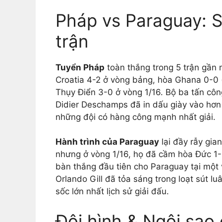
Pháp vs Paraguay: 
trận
Tuyển Pháp
toàn thắng trong 5 trận gần n
Croatia 4-2 ở vòng bảng, hòa Ghana 0-0 (
Thụy Điển 3-0 ở vòng 1/16. Bộ ba tấn cô
Didier Deschamps đã in dấu giày vào hơn 
những đội có hàng công mạnh nhất giải.
Hành trình của Paraguay
lại đầy rẫy gia
nhưng ở vòng 1/16, họ đã cầm hòa Đức 1-1 
bàn thắng đầu tiên cho Paraguay tại một 
Orlando Gill đã tỏa sáng trong loạt sút l
sốc lớn nhất lịch sử giải đấu.
Đội hình & Ngôi sao