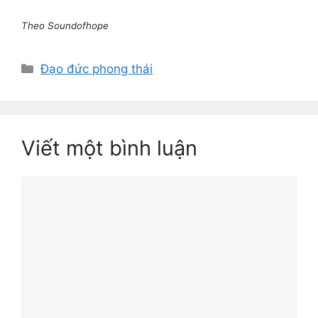
Theo Soundofhope
Danh
Đạo đức phong thái
mục
Viết một bình luận
Bình
luận