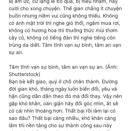
Bị ấm ức, cứ lặng lẽ bỏ qua, bị hiểu nhầm, hãy
cười cho xong chuyện. Thế gian chẳng ít chuyện
buồn nhưng niềm vui cũng không thiếu. Không
có ánh mặt trời thì nghe gió thổi, ngắm mưa rơi,
không có hương hoa thì thưởng thức mùi thơm
cây cỏ, không có tiếng đàn thì nghe tiếng côn
trùng da diết. Tâm tĩnh vạn sự bình, tâm an vạn
sự an.
Tâm tĩnh vạn sự bình, tâm an vạn sự an. (Ảnh:
Shutterstock)
Bạn bè kết giao, quý ở chỗ chân thành. Đường
đời gian khó, tháng ngày luôn biến đổi, yêu và
hận cũng dần dần theo đó mà đổi thay. Vậy nên
gặp khó khăn, oán giận hãy đổi góc nhìn, ắt sẽ
có cái nhìn thoáng hơn. Thất bại rồi làm lại có
sao đâu? Thất bại càng nhiều, khó khăn càng
lắm thì nền tảng cho sự thành công sau này