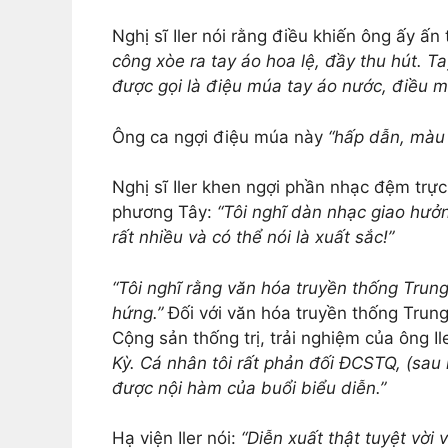
Nghị sĩ Iler nói rằng điều khiến ông ấy ấn
công xòe ra tay áo hoa lệ, đầy thu hút. 
được gọi là điệu múa tay áo nước, điều mà
Ông ca ngợi điệu múa này
“hấp dẫn, màu s
Nghị sĩ Iler khen ngợi phần nhạc đệm trự
phương Tây:
“Tôi nghĩ dàn nhạc giao hưởn
rất nhiều và có thể nói là xuất sắc!”
“Tôi nghĩ rằng văn hóa truyền thống Trung
hứng.”
Đối với văn hóa truyền thống Trung
Cộng sản thống trị, trải nghiệm của ông Ile
Kỳ. Cá nhân tôi rất phản đối ĐCSTQ, (sau
được nội hàm của buổi biểu diễn.”
Hạ viện Iler nói:
“Diễn xuất thật tuyệt vời