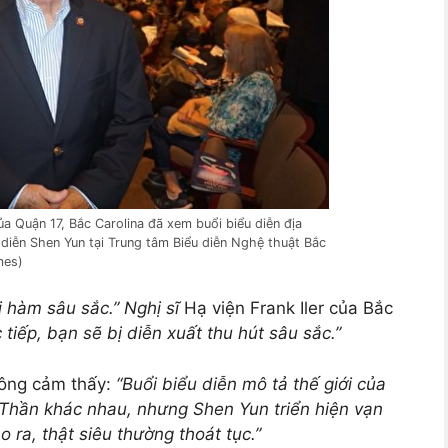
ủa Quận 17, Bắc Carolina đã xem buổi biểu diễn địa
diễn Shen Yun tại Trung tâm Biểu diễn Nghệ thuật Bắc
mes)
 hàm sâu sắc.” Nghị sĩ
Hạ viện Frank Iler của Bắc
tiếp, bạn sẽ bị diễn xuất thu hút sâu sắc.”
 ông cảm thấy:
“Buổi biểu diễn mô tả thế giới của
Thần khác nhau, nhưng Shen Yun triển hiện vạn
 ra, thật siêu thường thoát tục.”