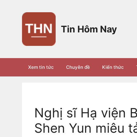
Chuyển
đến
nội
dung
Tin Hôm Nay
Xem tin tức
Chuyên đề
Kiến thức
Nghị sĩ Hạ viện B
Shen Yun miêu tả