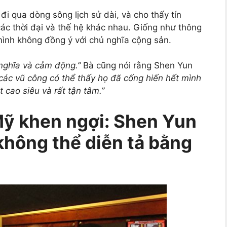
i qua dòng sông lịch sử dài, và cho thấy tín
ác thời đại và thế hệ khác nhau. Giống như thông
mình không đồng ý với chủ nghĩa cộng sản.
ý nghĩa và cảm động.”
Bà cũng nói rằng Shen Yun
 các vũ công có thể thấy họ đã cống hiến hết mình
 cao siêu và rất tận tâm.”
ỹ khen ngợi: Shen Yun
 không thể diễn tả bằng