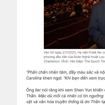
Vào tối ngày 2/1/2023, Hạ viện Frank Iler c
phương đầu tiên của Đoàn Nghệ thuật Lưu 
Charleston. (Ảnh: Văn Diệp/ The Epoch Ti
“Phấn chấn nhân tâm, đầy màu sắc và nội
Carolina khen ngợi:
“Khi bạn đến xem trực 
Ông Iler nói rằng khi xem Shen Yun khiến
Thần. Mặc dù mỗi cá nhân có tín ngưỡng 
vật và văn hóa truyền thống là do Thần tạo