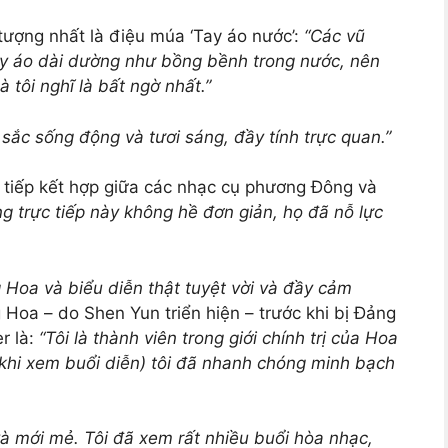
 tượng nhất là điệu múa ‘Tay áo nước’:
“Các vũ
Tay áo dài dường như bồng bềnh trong nước, nên
 tôi nghĩ là bất ngờ nhất.”
ắc sống động và tươi sáng, đầy tính trực quan.”
c tiếp kết hợp giữa các nhạc cụ phương Đông và
g trực tiếp này không hề đơn giản, họ đã nỗ lực
 Hoa và biểu diễn thật tuyệt vời và đầy cảm
 Hoa – do Shen Yun triển hiện – trước khi bị Đảng
r là:
“Tôi là thành viên trong giới chính trị của Hoa
 khi xem buổi diễn) tôi đã nhanh chóng minh bạch
 và mới mẻ. Tôi đã xem rất nhiều buổi hòa nhạc,