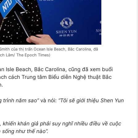
mith của thị trấn Ocean Isle Beach, Bắc Carolina, đã
rạch Lâm/ The Epoch Times)
an Isle Beach, Bắc Carolina, cũng đã xem buổi
each cách Trung tâm Biểu diễn Nghệ thuật Bắc
m.
 trình năm sao”
và nói:
“Tôi sẽ giới thiệu Shen Yun
, khiến khán giả phải suy nghĩ nhiều điều về cuộc
 sống như thế nào”.