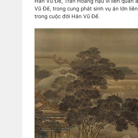
Hán Vũ Đế, Trần Hoàng hậu vì liên quan 
Vũ Đế, trong cung phát sinh vụ án lớn liê
trong cuộc đời Hán Vũ Đế.