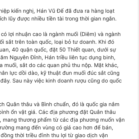
ghiệp kiến nghị, Hán Vũ Đế đã đưa ra hàng loạt
ích lũy được nhiều tiền tài trong thời gian ngắn.
 có lợi nhuận cao là ngành muối (Diêm) và ngành
i sắt trên toàn quốc, loại bỏ tư doanh. Khi đó
uan, 40 quận quốc, đặt 50 Thiết quan, dưới sự
ăm Nguyên Đỉnh, Hán triều liên tục dụng binh,
ủa muối, sắt do các quan phủ thu nộp. Mặt khác,
ân lực dồi dào, kỹ thuật đun muối đúc sắt cũng
đây. Sau này việc kinh doanh rượu cũng do quốc
ách Quân thâu và Bình chuẩn, đó là quốc gia nắm
ình ổn vật giá. Các địa phương đặt Quân thâu
m, mang thương phẩm từ các địa phương muốn vận
ị trường mang đến vùng có giá cao hơn để bán,
ồng thời triều đình thu lợi từ giao dịch vận