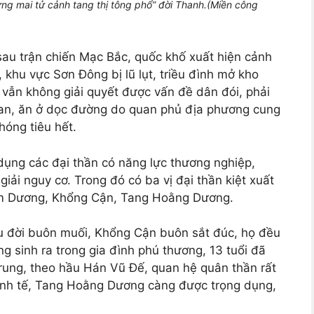
g mai tử cảnh tang thị tông phổ” đời Thanh.(Miền công
u trận chiến Mạc Bắc, quốc khố xuất hiện cảnh
 khu vực Sơn Đông bị lũ lụt, triều đình mở kho
vẫn không giải quyết được vấn đề dân đói, phải
uan, ăn ở dọc đường do quan phủ địa phương cung
hóng tiêu hết.
dụng các đại thần có năng lực thương nghiệp,
iải nguy cơ. Trong đó có ba vị đại thần kiệt xuất
 Hàm Dương, Khổng Cận, Tang Hoằng Dương.
 đời buôn muối, Khổng Cận buôn sắt đúc, họ đều
 sinh ra trong gia đình phú thương, 13 tuổi đã
 trung, theo hầu Hán Vũ Đế, quan hệ quân thần rất
kinh tế, Tang Hoằng Dương càng được trọng dụng,