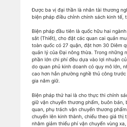
Được ba vị đại thần là nhân tài thương n
biện pháp điều chỉnh chính sách kinh tế, t
Biện pháp đầu tiên là quốc hữu hai ngành
sắt (Thiết), cho đặt các quan cai quản muố
toàn quốc có 27 quận, đặt hơn 30 Diêm q
quản lý của Đại nông thừa. Trong những n
phần lớn chi phí đều dựa vào lợi nhuận c
do quan phủ kinh doanh có quy mô lớn, nh
cao hơn hẳn phường nghề thủ công trước 
gia nắm giữ.
Biện pháp thứ hai là cho thực thi chính s
giữ vận chuyển thương phẩm, buôn bán, b
quan, phụ trách vận chuyển thương phẩ
chuyển lên kinh thành, chiểu theo giá th
nhằm giảm thiểu phí vận chuyển vùng xa, đ