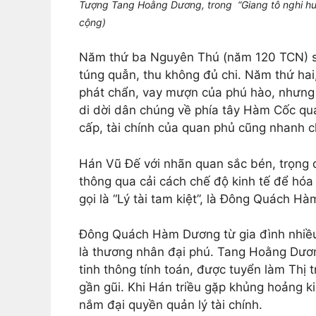
Tượng Tang Hoằng Dương, trong “Giang tô nghi hưn
cộng)
Năm thứ ba Nguyên Thú (năm 120 TCN) sa
túng quẫn, thu không đủ chi. Năm thứ hai,
phát chẩn, vay mượn của phú hào, nhưng 
di dời dân chúng về phía tây Hàm Cốc q
cấp, tài chính của quan phủ cũng nhanh c
Hán Vũ Đế với nhãn quan sắc bén, trọng 
thông qua cải cách chế độ kinh tế để hóa g
gọi là “Lý tài tam kiệt”, là Đông Quách
Đông Quách Hàm Dương từ gia đình nhiều
là thương nhân đại phú. Tang Hoằng Dương
tinh thông tính toán, được tuyển làm Thị
gần gũi. Khi Hán triều gặp khủng hoảng 
nắm đại quyền quản lý tài chính.