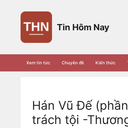
Chuyển
đến
nội
dung
Tin Hôm Nay
Xem tin tức
Chuyên đề
Kiến thức
Hán Vũ Đế (phần 
trách tội -Thươn