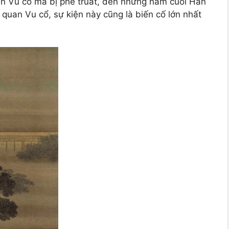
án Vu cổ mà bị phế truất, đến những năm cuối Hán
n quan Vu cổ, sự kiện này cũng là biến cố lớn nhất