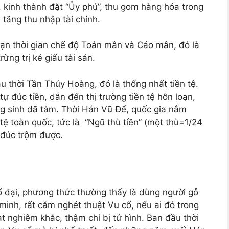
á, kinh thành đặt “Ủy phủ”, thu gom hàng hóa trong
tăng thu nhập tài chính.
oạn thời gian chế độ Toán mân và Cáo mân, đó là
rừng trị kẻ giấu tài sản.
 thời Tần Thủy Hoàng, đó là thống nhất tiền tệ.
tự đúc tiền, dẫn đến thị trường tiền tệ hỗn loạn,
g sinh dã tâm. Thời Hán Vũ Đế, quốc gia nắm
 tệ toàn quốc, tức là “Ngũ thù tiền” (một thù=1/24
ó đúc trộm được.
 cổ đại, phương thức thường thấy là dùng người gỗ
inh, rất căm nghét thuật Vu cổ, nếu ai đó trong
t nghiêm khắc, thậm chí bị tử hình. Ban đầu thời