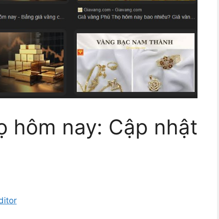
ọ hôm nay: Cập nhật
itor