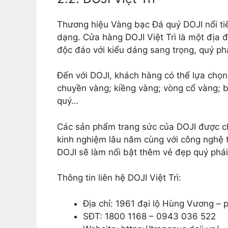
Thương hiệu Vàng bạc Đá quý DOJI nổi ti
dạng. Cửa hàng DOJI Việt Trì là một địa
độc đáo với kiểu dáng sang trọng, quý phá
Đến với DOJI, khách hàng có thể lựa chọ
chuyền vàng; kiềng vàng; vòng cổ vàng; 
quý…
Các sản phẩm trang sức của DOJI được ch
kinh nghiệm lâu năm cùng với công nghệ tiê
DOJI sẽ làm nổi bật thêm vẻ đẹp quý phái
Thông tin liên hệ DOJI Việt Trì:
Địa chỉ: 1961 đại lộ Hùng Vương – 
SĐT: 1800 1168 – 0943 036 522