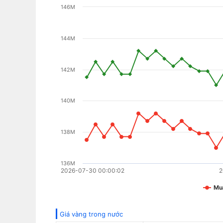
146M
144M
142M
140M
138M
136M
2026-07-30 00:00:02
2
Mu
Giá vàng trong nước