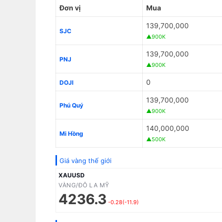
Đơn vị
Mua
139,700,000
SJC
▲900K
139,700,000
PNJ
▲900K
0
DOJI
139,700,000
Phú Quý
▲900K
140,000,000
Mi Hồng
▲500K
Giá vàng thế giới
XAUUSD
VÀNG/ĐÔ LA MỸ
4236.3
-0.28(-11.9)