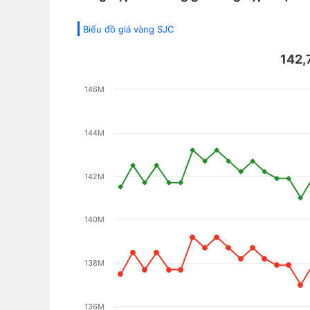
Biểu đồ giá vàng SJC
142,
146M
144M
142M
140M
138M
136M