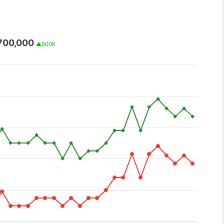
700,000
▲900K