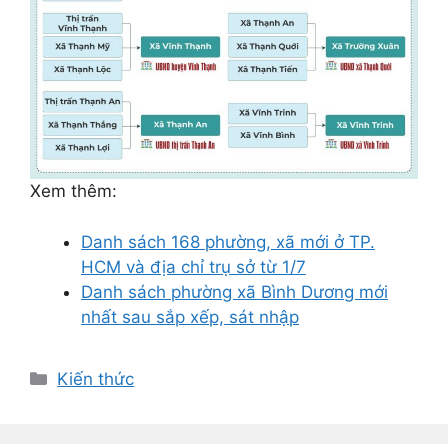
Xem thêm:
Danh sách 168 phường, xã mới ở TP.
HCM và địa chỉ trụ sở từ 1/7
Danh sách phường xã Bình Dương mới
nhất sau sắp xếp, sát nhập
Danh
Kiến thức
mục