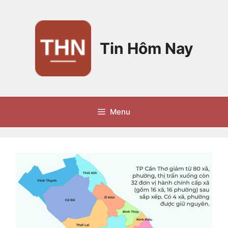
Chuyển
đến
nội
dung
Tin Hôm Nay
Menu