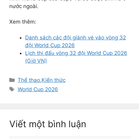
nước ngoài.
Xem thêm:
Danh sách các đội giành vé vào vòng 32
đội World Cup 2026
Lịch thi đấu vòng 32 đội World Cup 2026
(Giờ VN)
Danh
Thể thao
,
Kiến thức
mục
Thẻ
World Cup 2026
Viết một bình luận