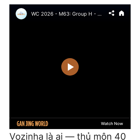
Vozinha là ai — thủ môn 40