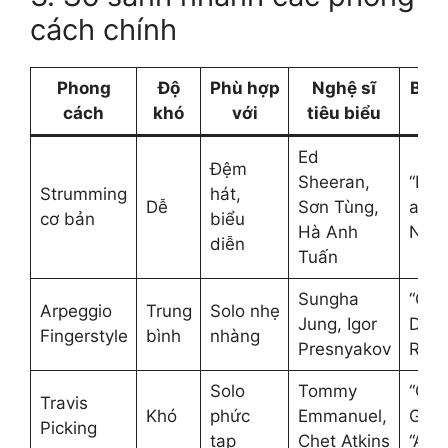
cách chính
Phong
Độ
Phù hợp
Nghệ sĩ
Bài 
cách
khó
với
tiêu biểu
đầ
Ed
Đệm
Sheeran,
“Nơi
Strumming
hát,
Dễ
Sơn Tùng,
anh”
cơ bản
biểu
Hà Anh
Nhà”
diễn
Tuấn
Sungha
“Can
Arpeggio
Trung
Solo nhẹ
Jung, Igor
D”, “
Fingerstyle
bình
nhàng
Presnyakov
Rain
Solo
Tommy
“Clas
Travis
Khó
phức
Emmanuel,
Gas”
Picking
tạp
Chet Atkins
“Ang