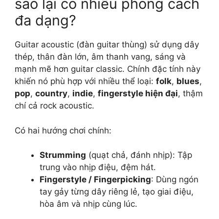
sao lại có nhiều phong cách
đa dạng?
Guitar acoustic (đàn guitar thùng) sử dụng dây
thép, thân đàn lớn, âm thanh vang, sáng và
mạnh mẽ hơn guitar classic. Chính đặc tính này
khiến nó phù hợp với nhiều thể loại:
folk
,
blues
,
pop
,
country
,
indie
,
fingerstyle hiện đại
, thậm
chí cả rock acoustic.
Có hai hướng chơi chính:
Strumming
(quạt chả, đánh nhịp): Tập
trung vào nhịp điệu, đệm hát.
Fingerstyle / Fingerpicking
: Dùng ngón
tay gảy từng dây riêng lẻ, tạo giai điệu,
hòa âm và nhịp cùng lúc.