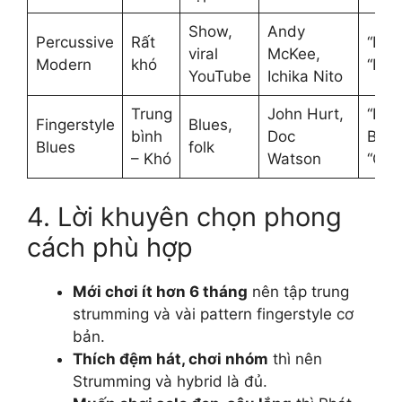
Show,
Andy
Percussive
Rất
“Drif
viral
McKee,
Modern
khó
“Ryl
YouTube
Ichika Nito
Trung
John Hurt,
“Dee
Fingerstyle
Blues,
bình
Doc
Blues
Blues
folk
– Khó
Watson
“Ca
4. Lời khuyên chọn phong
cách phù hợp
Mới chơi ít hơn 6 tháng
nên tập trung
strumming và vài pattern fingerstyle cơ
bản.
Thích đệm hát, chơi nhóm
thì nên
Strumming và hybrid là đủ.