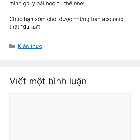
mình gợi ý bài học cụ thể nhé!
Chúc bạn sớm chơi được những bản acoustic
thật “đã tai”!
Danh
Kiến thức
mục
Viết một bình luận
Bình
luận