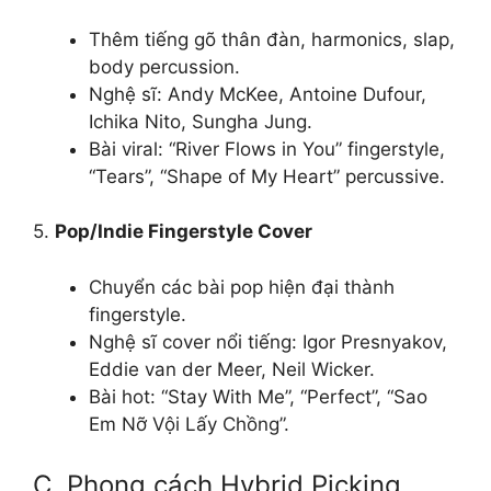
Thêm tiếng gõ thân đàn, harmonics, slap,
body percussion.
Nghệ sĩ: Andy McKee, Antoine Dufour,
Ichika Nito, Sungha Jung.
Bài viral: “River Flows in You” fingerstyle,
“Tears”, “Shape of My Heart” percussive.
5.
Pop/Indie Fingerstyle Cover
Chuyển các bài pop hiện đại thành
fingerstyle.
Nghệ sĩ cover nổi tiếng: Igor Presnyakov,
Eddie van der Meer, Neil Wicker.
Bài hot: “Stay With Me”, “Perfect”, “Sao
Em Nỡ Vội Lấy Chồng”.
C. Phong cách Hybrid Picking