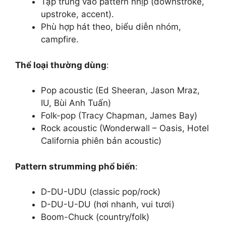
Tập trung vào pattern nhịp (downstroke,
upstroke, accent).
Phù hợp hát theo, biểu diễn nhóm,
campfire.
Thể loại thường dùng
:
Pop acoustic (Ed Sheeran, Jason Mraz,
IU, Bùi Anh Tuấn)
Folk-pop (Tracy Chapman, James Bay)
Rock acoustic (Wonderwall – Oasis, Hotel
California phiên bản acoustic)
Pattern strumming phổ biến
:
D-DU-UDU (classic pop/rock)
D-DU-U-DU (hơi nhanh, vui tươi)
Boom-Chuck (country/folk)