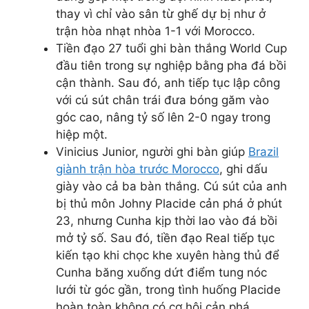
thay vì chỉ vào sân từ ghế dự bị như ở
trận hòa nhạt nhòa 1-1 với Morocco.
Tiền đạo 27 tuổi ghi bàn thắng World Cup
đầu tiên trong sự nghiệp bằng pha đá bồi
cận thành. Sau đó, anh tiếp tục lập công
với cú sút chân trái đưa bóng găm vào
góc cao, nâng tỷ số lên 2-0 ngay trong
hiệp một.
Vinicius Junior, người ghi bàn giúp
Brazil
giành trận hòa trước Morocco
, ghi dấu
giày vào cả ba bàn thắng. Cú sút của anh
bị thủ môn Johny Placide cản phá ở phút
23, nhưng Cunha kịp thời lao vào đá bồi
mở tỷ số. Sau đó, tiền đạo Real tiếp tục
kiến tạo khi chọc khe xuyên hàng thủ để
Cunha băng xuống dứt điểm tung nóc
lưới từ góc gần, trong tình huống Placide
hoàn toàn không có cơ hội cản phá.