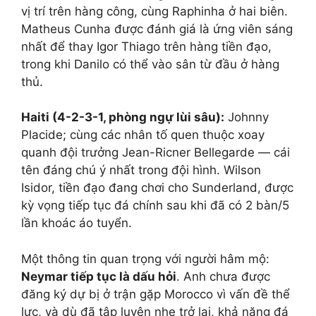
vị trí trên hàng công, cùng Raphinha ở hai biên.
Matheus Cunha được đánh giá là ứng viên sáng
nhất để thay Igor Thiago trên hàng tiền đạo,
trong khi Danilo có thể vào sân từ đầu ở hàng
thủ.
Haiti (4-2-3-1, phòng ngự lùi sâu):
Johnny
Placide; cùng các nhân tố quen thuộc xoay
quanh đội trưởng Jean-Ricner Bellegarde — cái
tên đáng chú ý nhất trong đội hình. Wilson
Isidor, tiền đạo đang chơi cho Sunderland, được
kỳ vọng tiếp tục đá chính sau khi đã có 2 bàn/5
lần khoác áo tuyển.
Một thông tin quan trọng với người hâm mộ:
Neymar tiếp tục là dấu hỏi
. Anh chưa được
đăng ký dự bị ở trận gặp Morocco vì vấn đề thể
lực, và dù đã tập luyện nhẹ trở lại, khả năng đá