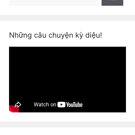
Những câu chuyện kỳ diệu!