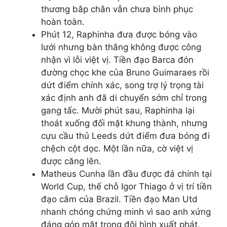
thương bắp chân vẫn chưa bình phục
hoàn toàn.
Phút 12, Raphinha đưa được bóng vào
lưới nhưng bàn thắng không được công
nhận vì lỗi việt vị. Tiền đạo Barca đón
đường chọc khe của Bruno Guimaraes rồi
dứt điểm chính xác, song trợ lý trọng tài
xác định anh đã di chuyển sớm chỉ trong
gang tấc. Mười phút sau, Raphinha lại
thoát xuống đối mặt khung thành, nhưng
cựu cầu thủ Leeds dứt điểm đưa bóng đi
chệch cột dọc. Một lần nữa, cờ việt vị
được căng lên.
Matheus Cunha lần đầu được đá chính tại
World Cup, thế chỗ Igor Thiago ở vị trí tiền
đạo cắm của Brazil. Tiền đạo Man Utd
nhanh chóng chứng minh vì sao anh xứng
đáng góp mặt trong đội hình xuất phát,