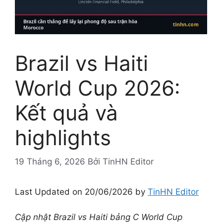
Brazil vs Haiti
World Cup 2026:
Kết quả và
highlights
19 Tháng 6, 2026
Bởi
TinHN Editor
Last Updated on 20/06/2026 by
TinHN Editor
Cập nhật
Brazil vs Haiti bảng C World Cup