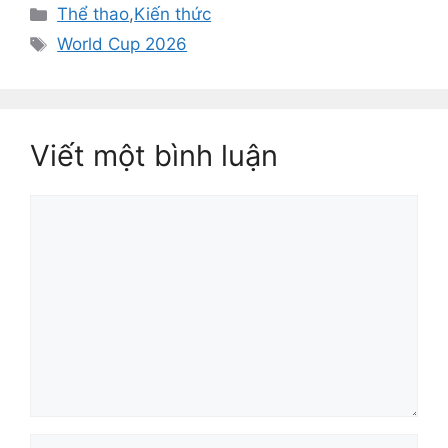
Danh
Thể thao
,
Kiến thức
mục
Thẻ
World Cup 2026
Viết một bình luận
Bình
luận
Tên