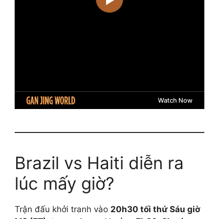
Brazil vs Haiti diễn ra
lúc mấy giờ?
Trận đấu khởi tranh vào
20h30 tối thứ Sáu giờ