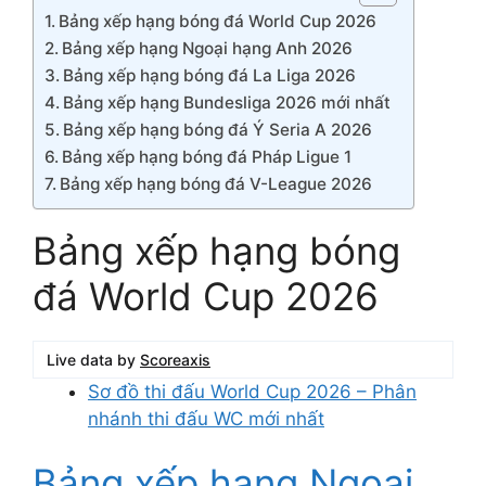
Bảng xếp hạng bóng đá World Cup 2026
Bảng xếp hạng Ngoại hạng Anh 2026
Bảng xếp hạng bóng đá La Liga 2026
Bảng xếp hạng Bundesliga 2026 mới nhất
Bảng xếp hạng bóng đá Ý Seria A 2026
Bảng xếp hạng bóng đá Pháp Ligue 1
Bảng xếp hạng bóng đá V-League 2026
Bảng xếp hạng bóng
đá World Cup 2026
Live data by
Scoreaxis
Sơ đồ thi đấu World Cup 2026 – Phân
nhánh thi đấu WC mới nhất
Bảng xếp hạng Ngoại