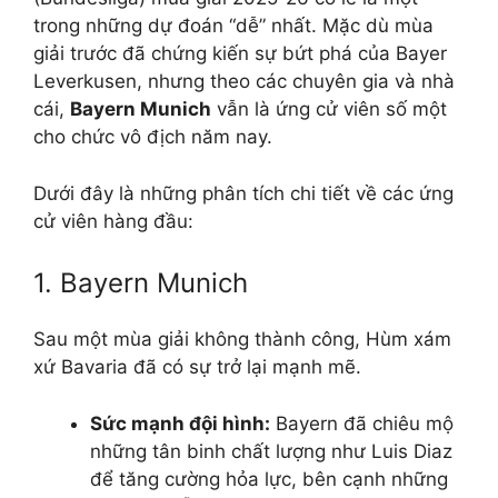
trong những dự đoán “dễ” nhất. Mặc dù mùa
giải trước đã chứng kiến sự bứt phá của Bayer
Leverkusen, nhưng theo các chuyên gia và nhà
cái,
Bayern Munich
vẫn là ứng cử viên số một
cho chức vô địch năm nay.
Dưới đây là những phân tích chi tiết về các ứng
cử viên hàng đầu:
1. Bayern Munich
Sau một mùa giải không thành công, Hùm xám
xứ Bavaria đã có sự trở lại mạnh mẽ.
Sức mạnh đội hình:
Bayern đã chiêu mộ
những tân binh chất lượng như Luis Diaz
để tăng cường hỏa lực, bên cạnh những