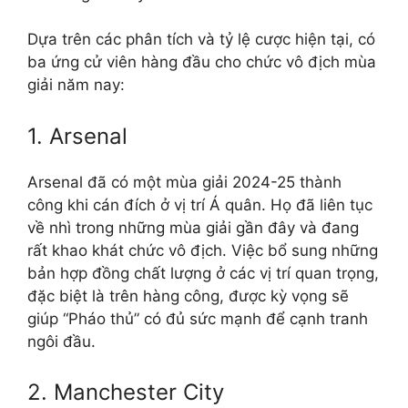
Dựa trên các phân tích và tỷ lệ cược hiện tại, có
ba ứng cử viên hàng đầu cho chức vô địch mùa
giải năm nay:
1. Arsenal
Arsenal đã có một mùa giải 2024-25 thành
công khi cán đích ở vị trí Á quân. Họ đã liên tục
về nhì trong những mùa giải gần đây và đang
rất khao khát chức vô địch. Việc bổ sung những
bản hợp đồng chất lượng ở các vị trí quan trọng,
đặc biệt là trên hàng công, được kỳ vọng sẽ
giúp “Pháo thủ” có đủ sức mạnh để cạnh tranh
ngôi đầu.
2. Manchester City