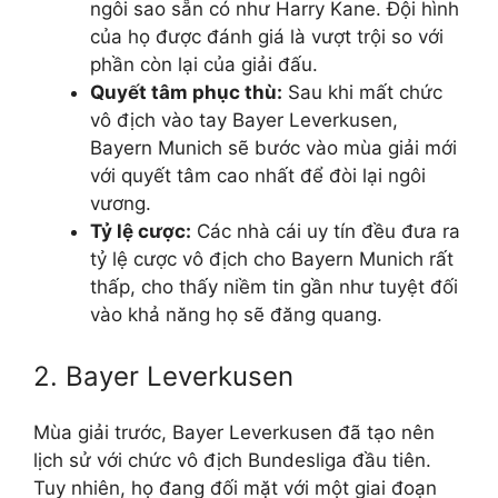
ngôi sao sẵn có như Harry Kane. Đội hình
của họ được đánh giá là vượt trội so với
phần còn lại của giải đấu.
Quyết tâm phục thù:
Sau khi mất chức
vô địch vào tay Bayer Leverkusen,
Bayern Munich sẽ bước vào mùa giải mới
với quyết tâm cao nhất để đòi lại ngôi
vương.
Tỷ lệ cược:
Các nhà cái uy tín đều đưa ra
tỷ lệ cược vô địch cho Bayern Munich rất
thấp, cho thấy niềm tin gần như tuyệt đối
vào khả năng họ sẽ đăng quang.
2. Bayer Leverkusen
Mùa giải trước, Bayer Leverkusen đã tạo nên
lịch sử với chức vô địch Bundesliga đầu tiên.
Tuy nhiên, họ đang đối mặt với một giai đoạn