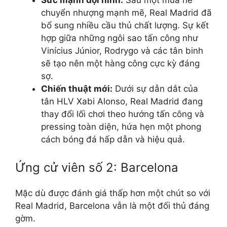
chuyển nhượng mạnh mẽ, Real Madrid đã
bổ sung nhiều cầu thủ chất lượng. Sự kết
hợp giữa những ngôi sao tấn công như
Vinícius Júnior, Rodrygo và các tân binh
sẽ tạo nên một hàng công cực kỳ đáng
sợ.
Chiến thuật mới:
Dưới sự dẫn dắt của
tân HLV Xabi Alonso, Real Madrid đang
thay đổi lối chơi theo hướng tấn công và
pressing toàn diện, hứa hẹn một phong
cách bóng đá hấp dẫn và hiệu quả.
Ứng cử viên số 2: Barcelona
Mặc dù được đánh giá thấp hơn một chút so với
Real Madrid, Barcelona vẫn là một đối thủ đáng
gờm.