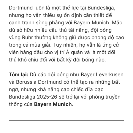
Dortmund luôn là một thế lực tại Bundesliga,
nhưng họ vẫn thiếu sự ổn định cần thiết để
cạnh tranh sòng phẳng với Bayern Munich. Mặc
dù sở hữu nhiều cầu thủ tài năng, đội bóng
vùng Ruhr thường không giữ được phong độ cao
trong cả mùa giải. Tuy nhiên, họ vẫn là ứng cử
viên hàng đầu cho vị trí Á quân và là một đối
thủ khó chịu đối với bất kỳ đội bóng nào.
Tóm lại:
Dù các đội bóng như Bayer Leverkusen
và Borussia Dortmund có thể tạo ra những bất
ngờ, nhưng khả năng cao chiếc đĩa bạc
Bundesliga 2025-26 sẽ trở lại với phòng truyền
thống của
Bayern Munich
.