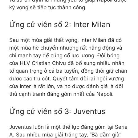
kỳ vọng sẽ tiếp tục thành công.
Ứng cử viên số 2: Inter Milan
Sau một mùa giải thất vọng, Inter Milan đã có
một mùa hè chuyển nhượng rất năng động và
chi mạnh tay để củng cố lực lượng. Đội bóng
của HLV Cristian Chivu đã bổ sung nhiều nhân
tố quan trọng ở cả ba tuyến, đồng thời giữ chân
được các trụ cột. Quyết tâm đòi lại ngôi vương
của Inter là rất lớn, và họ được đánh giá là đối
thủ cạnh tranh đáng gờm nhất của Napoli.
Ứng cử viên số 3: Juventus
Juventus luôn là một thế lực đáng gờm tại Serie
A. Sau nhiều mùa giải trắng tay, “Bà đầm già”