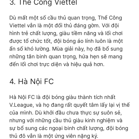
3. Thể Công Viettel
Dù mất một số cầu thủ quan trọng, Thể Công
Viettel vẫn là một đối thủ đáng gờm. Với đội
hình trẻ chất lượng, giàu tiềm năng và lối chơi
được tổ chức tốt, đội bóng áo lính luôn là một
ẩn số khó lường. Mùa giải này, họ đã bổ sung
những tân binh quan trọng, hứa hẹn sẽ mang
đến lối chơi trực diện và hiệu quả hơn.
4. Hà Nội FC
Hà Nội FC là đội bóng giàu thành tích nhất
V.League, và họ đang rất quyết tâm lấy lại vị thế
của mình. Dù khởi đầu chưa thực sự suôn sẻ,
nhưng với những cầu thủ giàu kinh nghiệm và
sự bổ sung các ngoại binh chất lượng, đội bóng
thủ đô vẫn là một ứng viên nặng ký.