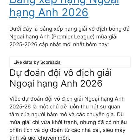
hạng Anh 2026
Dưới đây là bảng xếp hạng giải vô địch bóng đá
Ngoại hạng Anh (Premier League) mùa giải
2025-2026 cập nhật mới nhất hôm nay:
Live data by
Scoreaxis
Dự đoán đội vô địch giải
Ngoại hạng Anh 2026
Việc dự đoán đội vô địch giải Ngoại hạng Anh
2025-26 là một chủ đề luôn thu hút sự quan
tâm của người hâm mộ và các chuyên gia. Dù
mùa giải chỉ vừa khởi tranh, nhưng đã có nhiều
phân tích và dự đoán từ các nhà cái, siêu máy
tính và giới chuyên môn.