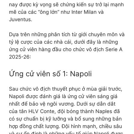
nay được kỳ vọng sẽ chứng kiến sự trở lại mạnh
mẽ của các “ông lớn” như Inter Milan và
Juventus.
Dựa trên những phân tích từ giới chuyên môn và
tỷ lệ cược của các nhà cái, dưới đây là những
ứng cử viên hàng đầu cho chức vô địch Serie A
2025-26:
Ứng cử viên số 1: Napoli
Sau chức vô địch thuyết phục ở mùa giải trước,
Napoli được đánh giá là ứng cử viên sáng giá
nhất để bảo vệ ngôi vương. Dưới sự dẫn dắt
của tân HLV Conte, đội bóng thành Naples đã
có sự chuẩn bị kỹ lưỡng và bổ sung những bản
hợp đồng chất lượng. Đội hình mạnh, chiều sâu
và sự ổn định là những yếu tố giúp Napoli được