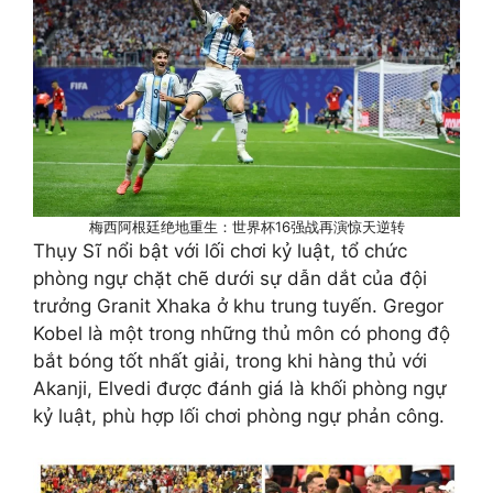
梅西阿根廷绝地重生：世界杯16强战再演惊天逆转
Thụy Sĩ nổi bật với lối chơi kỷ luật, tổ chức
phòng ngự chặt chẽ dưới sự dẫn dắt của đội
trưởng Granit Xhaka ở khu trung tuyến. Gregor
Kobel là một trong những thủ môn có phong độ
bắt bóng tốt nhất giải, trong khi hàng thủ với
Akanji, Elvedi được đánh giá là khối phòng ngự
kỷ luật, phù hợp lối chơi phòng ngự phản công.