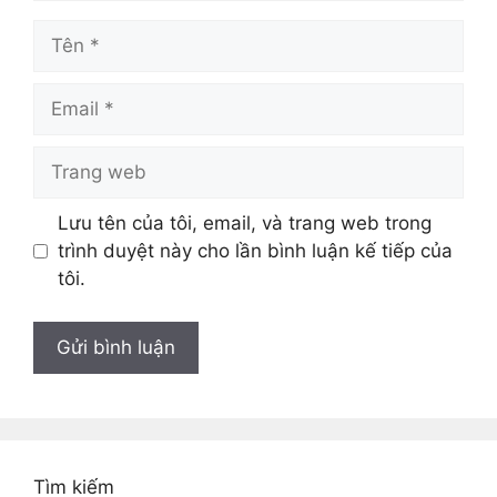
Tên
Email
Trang
web
Lưu tên của tôi, email, và trang web trong
trình duyệt này cho lần bình luận kế tiếp của
tôi.
Tìm kiếm