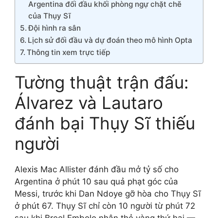
Argentina đối đầu khối phòng ngự chặt chẽ
của Thụy Sĩ
Đội hình ra sân
Lịch sử đối đầu và dự đoán theo mô hình Opta
Thông tin xem trực tiếp
Tường thuật trận đấu:
Álvarez và Lautaro
đánh bại Thụy Sĩ thiếu
người
Alexis Mac Allister đánh đầu mở tỷ số cho
Argentina ở phút 10 sau quả phạt góc của
Messi, trước khi Dan Ndoye gỡ hòa cho Thụy Sĩ
ở phút 67. Thụy Sĩ chỉ còn 10 người từ phút 72