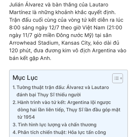
Julián Álvarez và bàn thắng của Lautaro
Martínez là những khoảnh khắc quyết định.
Trận đấu cuối cùng của vòng tứ kết diễn ra lúc
8:00 sáng ngày 12/7 theo giờ Việt Nam (21:00
ngày 11/7 giờ miền Đông nước Mỹ) tại sân
Arrowhead Stadium, Kansas City, kéo dài đủ
120 phút, đưa đương kim vô địch Argentina vào
bán kết gặp Anh.
Mục Lục
Tường thuật trận đấu: Álvarez và Lautaro
đánh bại Thụy Sĩ thiếu người
Hành trình vào tứ kết: Argentina lội ngược
dòng hai lần liên tiếp, Thụy Sĩ lần đầu góp mặt
từ 1954
Tình hình lực lượng và chấn thương
Phân tích chiến thuật: Hỏa lực tấn công