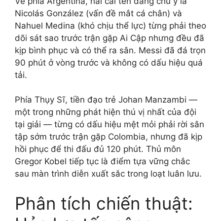
Về phía Argentina, hai cái tên đáng chú ý là
Nicolás González (vấn đề mắt cá chân) và
Nahuel Medina (khó chịu thể lực) từng phải theo
dõi sát sao trước trận gặp Ai Cập nhưng đều đã
kịp bình phục và có thể ra sân. Messi đã đá trọn
90 phút ở vòng trước và không có dấu hiệu quá
tải.
Phía Thụy Sĩ, tiền đạo trẻ Johan Manzambi —
một trong những phát hiện thú vị nhất của đội
tại giải — từng có dấu hiệu mệt mỏi phải rời sân
tập sớm trước trận gặp Colombia, nhưng đã kịp
hồi phục để thi đấu đủ 120 phút. Thủ môn
Gregor Kobel tiếp tục là điểm tựa vững chắc
sau màn trình diễn xuất sắc trong loạt luân lưu.
Phân tích chiến thuật: