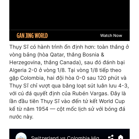
Thụy Sĩ có hành trình ổn định hơn: toàn thắng ở
vòng bảng (hòa Qatar, thắng Bosnia &
Herzegovina, thắng Canada), sau đó đánh bại
Algeria 2-0 ở vòng 1/8. Tại vòng 1/8 tiếp theo
gặp Colombia, hai đội hòa 0-0 sau 120 phút và
Thụy Sĩ chỉ vượt qua bằng loạt sút luân lưu 4-3,
với cú đá quyết định của Rubén Vargas. Đây là
lần đầu tiên Thụy Sĩ vào đến tứ kết World Cup
kể từ năm 1954 — cột mốc lịch sử với bóng đá
nước này.