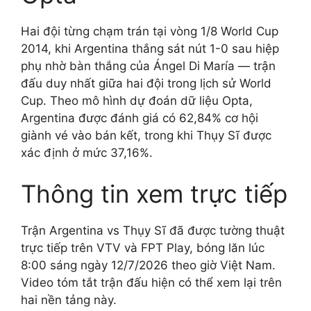
Hai đội từng chạm trán tại vòng 1/8 World Cup
2014, khi Argentina thắng sát nút 1-0 sau hiệp
phụ nhờ bàn thắng của Ángel Di María — trận
đấu duy nhất giữa hai đội trong lịch sử World
Cup. Theo mô hình dự đoán dữ liệu Opta,
Argentina được đánh giá có 62,84% cơ hội
giành vé vào bán kết, trong khi Thụy Sĩ được
xác định ở mức 37,16%.
Thông tin xem trực tiếp
Trận Argentina vs Thụy Sĩ đã được tường thuật
trực tiếp trên VTV và FPT Play, bóng lăn lúc
8:00 sáng ngày 12/7/2026 theo giờ Việt Nam.
Video tóm tắt trận đấu hiện có thể xem lại trên
hai nền tảng này.