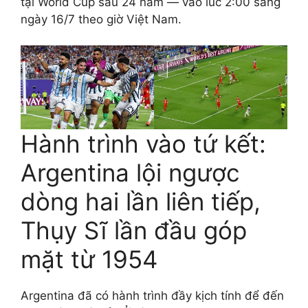
tại World Cup sau 24 năm — vào lúc 2:00 sáng
ngày 16/7 theo giờ Việt Nam.
Hành trình vào tứ kết:
Argentina lội ngược
dòng hai lần liên tiếp,
Thụy Sĩ lần đầu góp
mặt từ 1954
Argentina đã có hành trình đầy kịch tính để đến