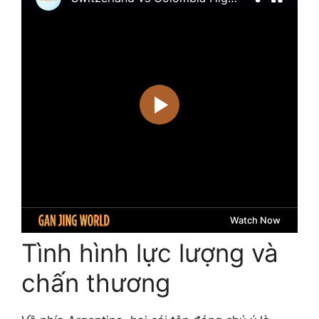
Tình hình lực lượng và
chấn thương